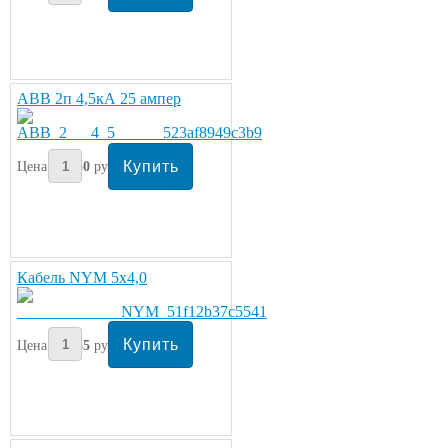
ABB 2п 4,5кА 25 ампер
Цена:
350
руб/шт.
Кабель NYM 5х4,0
Цена:
355
руб/метр