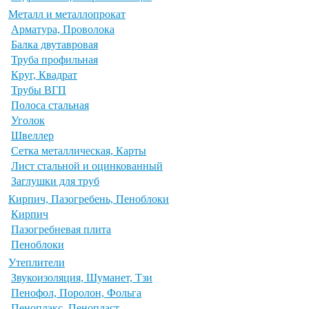
Металл и металлопрокат
Арматура, Проволока
Балка двутавровая
Труба профильная
Круг, Квадрат
Трубы ВГП
Полоса стальная
Уголок
Швеллер
Сетка металлическая, Карты
Лист стальной и оцинкованный
Заглушки для труб
Кирпич, Пазогребень, Пеноблоки
Кирпич
Пазогребневая плита
Пеноблоки
Утеплители
Звукоизоляция, Шуманет, Тзи
Пенофол, Поролон, Фольга
Пеноплэкс, Пенопласт