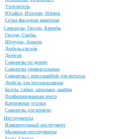
Утеплитель
Ютафол, Изоспан, Изовек
Сетка фасадная защитная
Саморезы, Гвозди, Крепёж
Гвозди, Скобы
Шурупы, Анкера
Дюбель-гвозди
Дюбеля
Саморезы по дереву
Саморезы универсальные
Саморезы с прессшайбой для металла
Дюбель для теплоизоляции
Болты, гайки, шпильки, шайбы
Перфорированная лента
Крепежные уголки
Саморезы для кровли
Инструменты
Измерительный инструмент
Малярные инструменты
Буры, Сверла