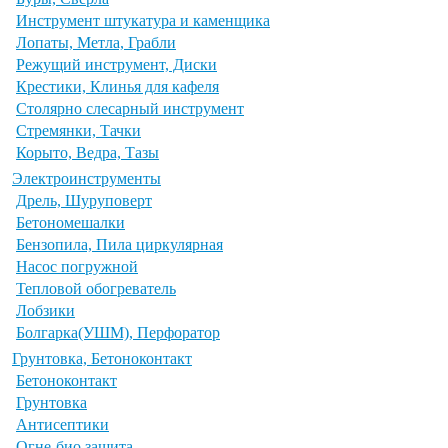
Инструмент штукатура и каменщика
Лопаты, Метла, Грабли
Режущий инструмент, Диски
Крестики, Клинья для кафеля
Столярно слесарный инструмент
Стремянки, Тачки
Корыто, Ведра, Тазы
Электроинструменты
Дрель, Шуруповерт
Бетономешалки
Бензопила, Пила циркулярная
Насос погружной
Тепловой обогреватель
Лобзики
Болгарка(УШМ), Перфоратор
Грунтовка, Бетоноконтакт
Бетоноконтакт
Грунтовка
Антисептики
Огне-био защита