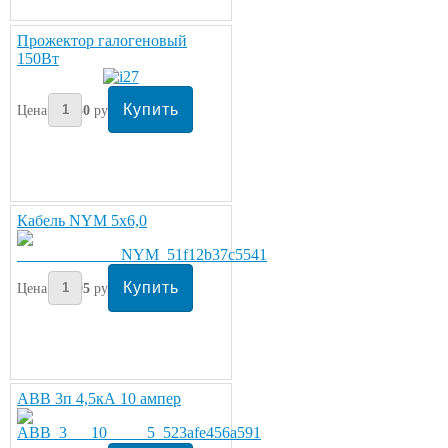
Прожектор галогеновый
150Вт
Цена:
450
руб
Кабель NYM 5х6,0
Цена:
495
руб/метр
ABB 3п 4,5кА 10 ампер