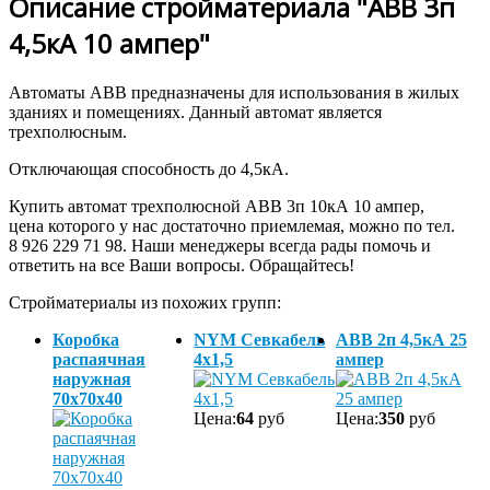
Описание стройматериала "ABB 3п
4,5кА 10 ампер"
Автоматы ABB предназначены для использования в жилых
зданиях и помещениях. Данный автомат является
трехполюсным.
Отключающая способность до 4,5кА.
Купить автомат трехполюсной ABB 3п 10кА 10 ампер,
цена которого у нас достаточно приемлемая, можно по тел.
8 926 229 71 98. Наши менеджеры всегда рады помочь и
ответить на все Ваши вопросы. Обращайтесь!
Стройматериалы из похожих групп:
Коробка
NYM Севкабель
ABB 2п 4,5кА 25
распаячная
4х1,5
ампер
наружная
70х70х40
Цена:
64
руб
Цена:
350
руб