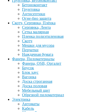
Грунтовка, Бетоноконтакт
Бетоноконтакт
Грунтовка
Антисептики
Огне-био защита
Скотч, Серпянка, Плёнка
Серпянка, Лента
Сетка малярная
Пленка полиэтиленовая
Скотч
Мешки для мусора
Перчатки
Наждачная бумага
Фанера, Пиломатериалы
Фанера, OSB, Оргалит
Брусок
Блок хаус
Вагонка
Доска строганная
Доска половая
Мебельный щит
Обрезной пиломатериал
Электрика
Автоматы
Кабель