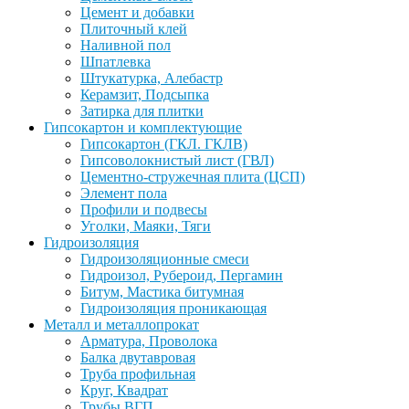
Цемент и добавки
Плиточный клей
Наливной пол
Шпатлевка
Штукатурка, Алебастр
Керамзит, Подсыпка
Затирка для плитки
Гипсокартон и комплектующие
Гипсокартон (ГКЛ. ГКЛВ)
Гипсоволокнистый лист (ГВЛ)
Цементно-стружечная плита (ЦСП)
Элемент пола
Профили и подвесы
Уголки, Маяки, Тяги
Гидроизоляция
Гидроизоляционные смеси
Гидроизол, Рубероид, Пергамин
Битум, Мастика битумная
Гидроизоляция проникающая
Металл и металлопрокат
Арматура, Проволока
Балка двутавровая
Труба профильная
Круг, Квадрат
Трубы ВГП