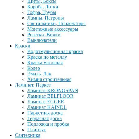
Щиты, Боксы
Короба, Лотки
Гофра, Трубы
Лампы, Патроны
Светильники, Прожекторы
Монтажные аксессуары
Розетки, Вилки
Выключатели
Краски
Водоэмульсионная краска
Краска по металлу
Краска масляная
Колер
Эмаль. Лак
Химия строительная
Ламинат, Паркет
Ламинат KRONOSPAN
Ламинат BELFLOOR
Ламинат EGGER
Ламинат KAINDL
Паркетная доска
Террасная доска
Подложка и пробка
Плинтус
Сантехника