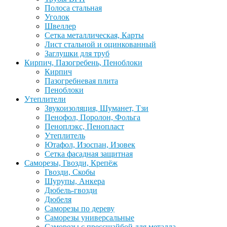
Полоса стальная
Уголок
Швеллер
Сетка металлическая, Карты
Лист стальной и оцинкованный
Заглушки для труб
Кирпич, Пазогребень, Пеноблоки
Кирпич
Пазогребневая плита
Пеноблоки
Утеплители
Звукоизоляция, Шуманет, Тзи
Пенофол, Поролон, Фольга
Пеноплэкс, Пенопласт
Утеплитель
Ютафол, Изоспан, Изовек
Сетка фасадная защитная
Саморезы, Гвозди, Крепёж
Гвозди, Скобы
Шурупы, Анкера
Дюбель-гвозди
Дюбеля
Саморезы по дереву
Саморезы универсальные
Саморезы с прессшайбой для металла