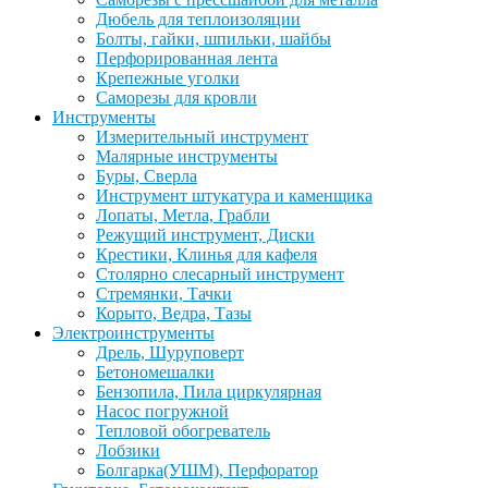
Дюбель для теплоизоляции
Болты, гайки, шпильки, шайбы
Перфорированная лента
Крепежные уголки
Саморезы для кровли
Инструменты
Измерительный инструмент
Малярные инструменты
Буры, Сверла
Инструмент штукатура и каменщика
Лопаты, Метла, Грабли
Режущий инструмент, Диски
Крестики, Клинья для кафеля
Столярно слесарный инструмент
Стремянки, Тачки
Корыто, Ведра, Тазы
Электроинструменты
Дрель, Шуруповерт
Бетономешалки
Бензопила, Пила циркулярная
Насос погружной
Тепловой обогреватель
Лобзики
Болгарка(УШМ), Перфоратор