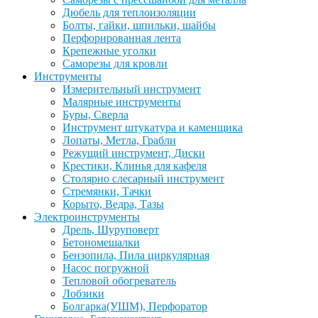
Дюбель для теплоизоляции
Болты, гайки, шпильки, шайбы
Перфорированная лента
Крепежные уголки
Саморезы для кровли
Инструменты
Измерительный инструмент
Малярные инструменты
Буры, Сверла
Инструмент штукатура и каменщика
Лопаты, Метла, Грабли
Режущий инструмент, Диски
Крестики, Клинья для кафеля
Столярно слесарный инструмент
Стремянки, Тачки
Корыто, Ведра, Тазы
Электроинструменты
Дрель, Шуруповерт
Бетономешалки
Бензопила, Пила циркулярная
Насос погружной
Тепловой обогреватель
Лобзики
Болгарка(УШМ), Перфоратор