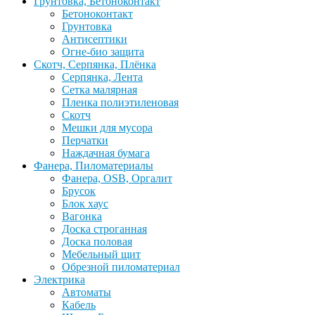
Грунтовка, Бетоноконтакт
Бетоноконтакт
Грунтовка
Антисептики
Огне-био защита
Скотч, Серпянка, Плёнка
Серпянка, Лента
Сетка малярная
Пленка полиэтиленовая
Скотч
Мешки для мусора
Перчатки
Наждачная бумага
Фанера, Пиломатериалы
Фанера, OSB, Оргалит
Брусок
Блок хаус
Вагонка
Доска строганная
Доска половая
Мебельный щит
Обрезной пиломатериал
Электрика
Автоматы
Кабель