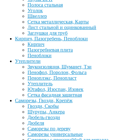
Полоса стальная
Уголок
Швеллер
Сетка металлическая, Карты
Лист стальной и оцинкованный
Заглушки для труб
Кирпич, Пазогребень, Пеноблоки
Кирпич
Пазогребневая плита
Пеноблоки
Утеплители
Звукоизоляция, Шуманет, Тзи
Пенофол, Поролон, Фольга
Пеноплэкс, Пенопласт
Утеплитель
Ютафол, Изоспан, Изовек
Сетка фасадная защитная
Саморезы, Гвозди, Крепёж
Гвозди, Скобы
Шурупы, Анкера
Дюбель-гвозди
Дюбеля
Саморезы по дереву
Саморезы универсальные
Саморезы с прессшайбой для металла