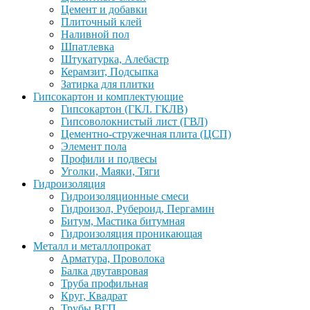
Цемент и добавки
Плиточный клей
Наливной пол
Шпатлевка
Штукатурка, Алебастр
Керамзит, Подсыпка
Затирка для плитки
Гипсокартон и комплектующие
Гипсокартон (ГКЛ. ГКЛВ)
Гипсоволокнистый лист (ГВЛ)
Цементно-стружечная плита (ЦСП)
Элемент пола
Профили и подвесы
Уголки, Маяки, Тяги
Гидроизоляция
Гидроизоляционные смеси
Гидроизол, Рубероид, Пергамин
Битум, Мастика битумная
Гидроизоляция проникающая
Металл и металлопрокат
Арматура, Проволока
Балка двутавровая
Труба профильная
Круг, Квадрат
Трубы ВГП