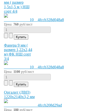
мм ( размер
1,5х1,5 м ) НШ
сорт 4/4
Цена:
760
руб/лист
Фанера 9 мм (
размер 1,22х2,44
м) ФК НШ сорт
3/4
Цена:
1100
руб/лист
Оргалит (ДВП)
1220х2140х3,2 мм
Цена:
180
руб/лист