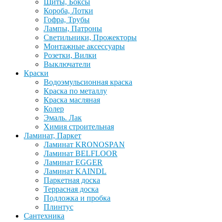
Щиты, Боксы
Короба, Лотки
Гофра, Трубы
Лампы, Патроны
Светильники, Прожекторы
Монтажные аксессуары
Розетки, Вилки
Выключатели
Краски
Водоэмульсионная краска
Краска по металлу
Краска масляная
Колер
Эмаль. Лак
Химия строительная
Ламинат, Паркет
Ламинат KRONOSPAN
Ламинат BELFLOOR
Ламинат EGGER
Ламинат KAINDL
Паркетная доска
Террасная доска
Подложка и пробка
Плинтус
Сантехника