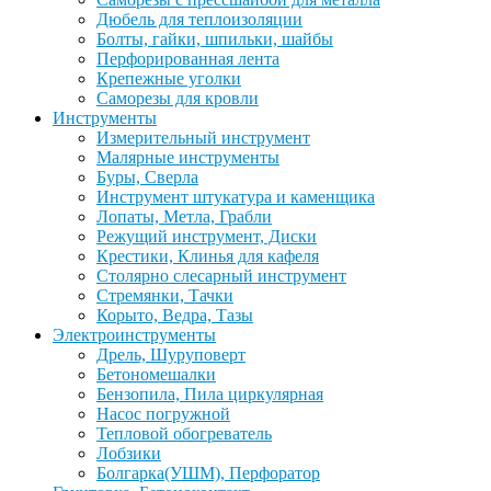
Дюбель для теплоизоляции
Болты, гайки, шпильки, шайбы
Перфорированная лента
Крепежные уголки
Саморезы для кровли
Инструменты
Измерительный инструмент
Малярные инструменты
Буры, Сверла
Инструмент штукатура и каменщика
Лопаты, Метла, Грабли
Режущий инструмент, Диски
Крестики, Клинья для кафеля
Столярно слесарный инструмент
Стремянки, Тачки
Корыто, Ведра, Тазы
Электроинструменты
Дрель, Шуруповерт
Бетономешалки
Бензопила, Пила циркулярная
Насос погружной
Тепловой обогреватель
Лобзики
Болгарка(УШМ), Перфоратор