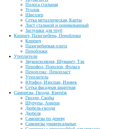
Полоса стальная
Уголок
Швеллер
Сетка металлическая, Карты
Лист стальной и оцинкованный
Заглушки для труб
Кирпич, Пазогребень, Пеноблоки
Кирпич
Пазогребневая плита
Пеноблоки
Утеплители
Звукоизоляция, Шуманет, Тзи
Пенофол, Поролон, Фольга
Пеноплэкс, Пенопласт
Утеплитель
Ютафол, Изоспан, Изовек
Сетка фасадная защитная
Саморезы, Гвозди, Крепёж
Гвозди, Скобы
Шурупы, Анкера
Дюбель-гвозди
Дюбеля
Саморезы по дереву
Саморезы универсальные
Саморезы с прессшайбой для металла