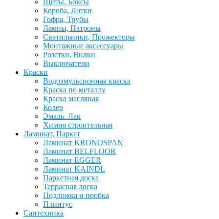
Щиты, Боксы
Короба, Лотки
Гофра, Трубы
Лампы, Патроны
Светильники, Прожекторы
Монтажные аксессуары
Розетки, Вилки
Выключатели
Краски
Водоэмульсионная краска
Краска по металлу
Краска масляная
Колер
Эмаль. Лак
Химия строительная
Ламинат, Паркет
Ламинат KRONOSPAN
Ламинат BELFLOOR
Ламинат EGGER
Ламинат KAINDL
Паркетная доска
Террасная доска
Подложка и пробка
Плинтус
Сантехника