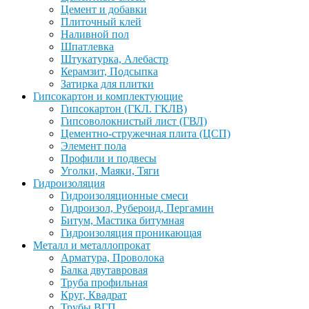
Цемент и добавки
Плиточный клей
Наливной пол
Шпатлевка
Штукатурка, Алебастр
Керамзит, Подсыпка
Затирка для плитки
Гипсокартон и комплектующие
Гипсокартон (ГКЛ. ГКЛВ)
Гипсоволокнистый лист (ГВЛ)
Цементно-стружечная плита (ЦСП)
Элемент пола
Профили и подвесы
Уголки, Маяки, Тяги
Гидроизоляция
Гидроизоляционные смеси
Гидроизол, Рубероид, Пергамин
Битум, Мастика битумная
Гидроизоляция проникающая
Металл и металлопрокат
Арматура, Проволока
Балка двутавровая
Труба профильная
Круг, Квадрат
Трубы ВГП