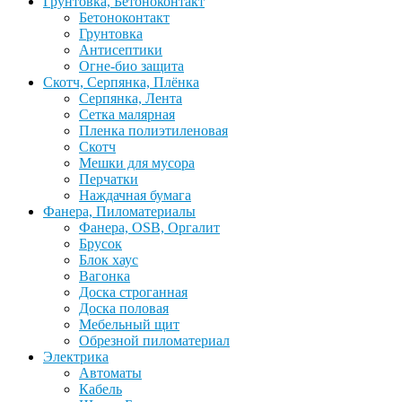
Грунтовка, Бетоноконтакт
Бетоноконтакт
Грунтовка
Антисептики
Огне-био защита
Скотч, Серпянка, Плёнка
Серпянка, Лента
Сетка малярная
Пленка полиэтиленовая
Скотч
Мешки для мусора
Перчатки
Наждачная бумага
Фанера, Пиломатериалы
Фанера, OSB, Оргалит
Брусок
Блок хаус
Вагонка
Доска строганная
Доска половая
Мебельный щит
Обрезной пиломатериал
Электрика
Автоматы
Кабель