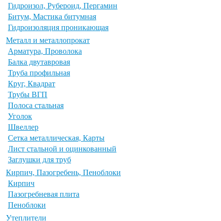
Гидроизол, Рубероид, Пергамин
Битум, Мастика битумная
Гидроизоляция проникающая
Металл и металлопрокат
Арматура, Проволока
Балка двутавровая
Труба профильная
Круг, Квадрат
Трубы ВГП
Полоса стальная
Уголок
Швеллер
Сетка металлическая, Карты
Лист стальной и оцинкованный
Заглушки для труб
Кирпич, Пазогребень, Пеноблоки
Кирпич
Пазогребневая плита
Пеноблоки
Утеплители