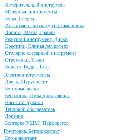
Измерительный инструмент
Малярные инструменты
Буры, Сверла
Инструмент штукатура и каменщика
Лопаты, Метла, Грабли
Режущий инструмент, Диски
Крестики, Клинья для кафеля
Столярно слесарный инструмент
Стремянки, Тачки
Корыто, Ведра, Тазы
Электроинструменты
Дрель, Шуруповерт
Бетономешалки
Бензопила, Пила циркулярная
Насос погружной
Тепловой обогреватель
Лобзики
Болгарка(УШМ), Перфоратор
Грунтовка, Бетоноконтакт
Бетоноконтакт