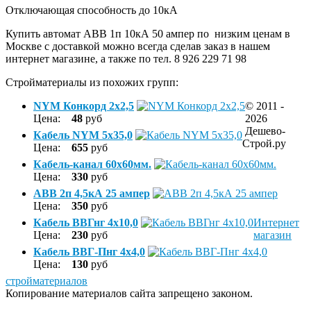
Отключающая способность до 10кА
Купить автомат ABB 1п 10кА 50 ампер по низким ценам в
Москве с доставкой можно всегда сделав заказ в нашем
интернет магазине, а также по тел. 8 926 229 71 98
Стройматериалы из похожих групп:
NYM Конкорд 2х2,5
© 2011 -
Цена:
48
руб
2026
Дешево-
Кабель NYM 5х35,0
Строй.ру
Цена:
655
руб
Кабель-канал 60х60мм.
Цена:
330
руб
ABB 2п 4,5кА 25 ампер
Цена:
350
руб
Кабель ВВГнг 4х10,0
Интернет
Цена:
230
руб
магазин
Кабель ВВГ-Пнг 4х4,0
Цена:
130
руб
стройматериалов
Копирование материалов сайта запрещено законом.