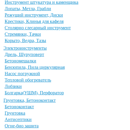
Инструмент штукатура и каменщика
Лопаты, Метла, Грабли
Режущий инструмент, Диски
Крестики, Клинья для кафеля
Столярно слесарный инструмент
Стремянки, Тачки
Корыто, Ведра, Тазы
Электроинструменты
Дрель, Шуруповерт
Бетономешалки
Бензопила, Пила циркулярная
Насос погружной
Тепловой обогреватель
Лобзики
Болгарка(УШМ), Перфоратор
Грунтовка, Бетоноконтакт
Бетоноконтакт
Грунтовка
Антисептики
Огне-био защита