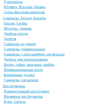
Утеплитель
Ютафол, Изоспан, Изовек
Сетка фасадная защитная
Саморезы, Гвозди, Крепёж
Гвозди, Скобы
Шурупы, Анкера
Дюбель-гвозди
Дюбеля
Саморезы по дереву
Саморезы универсальные
Саморезы с прессшайбой для металла
Дюбель для теплоизоляции
Болты, гайки, шпильки, шайбы
Перфорированная лента
Крепежные уголки
Саморезы для кровли
Инструменты
Измерительный инструмент
Малярные инструменты
Буры, Сверла