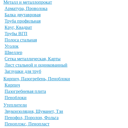
Металл и металлопрокат
Арматура, Проволока
Балка двутавровая
Труба профильная
Круг, Квадрат
Трубы ВГП
Полоса стальная
Уголок
Швеллер
Сетка металлическая, Карты
Лист стальной и оцинкованный
Заглушки для труб
Кирпич, Пазогребень, Пеноблоки
Кирпич
Пазогребневая плита
Пеноблоки
Утеплители
Звукоизоляция, Шуманет, Тзи
Пенофол, Поролон, Фольга
Пеноплэкс, Пенопласт