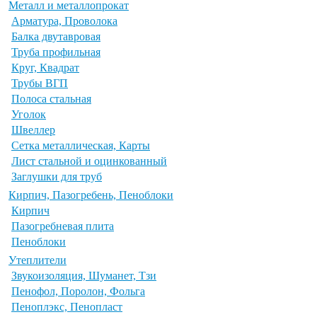
Металл и металлопрокат
Арматура, Проволока
Балка двутавровая
Труба профильная
Круг, Квадрат
Трубы ВГП
Полоса стальная
Уголок
Швеллер
Сетка металлическая, Карты
Лист стальной и оцинкованный
Заглушки для труб
Кирпич, Пазогребень, Пеноблоки
Кирпич
Пазогребневая плита
Пеноблоки
Утеплители
Звукоизоляция, Шуманет, Тзи
Пенофол, Поролон, Фольга
Пеноплэкс, Пенопласт