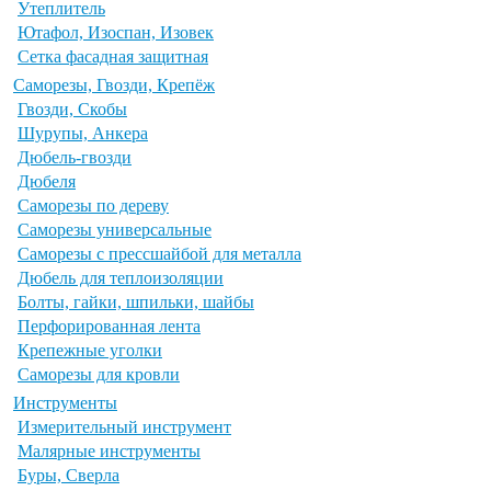
Утеплитель
Ютафол, Изоспан, Изовек
Сетка фасадная защитная
Саморезы, Гвозди, Крепёж
Гвозди, Скобы
Шурупы, Анкера
Дюбель-гвозди
Дюбеля
Саморезы по дереву
Саморезы универсальные
Саморезы с прессшайбой для металла
Дюбель для теплоизоляции
Болты, гайки, шпильки, шайбы
Перфорированная лента
Крепежные уголки
Саморезы для кровли
Инструменты
Измерительный инструмент
Малярные инструменты
Буры, Сверла