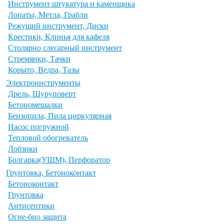
Инструмент штукатура и каменщика
Лопаты, Метла, Грабли
Режущий инструмент, Диски
Крестики, Клинья для кафеля
Столярно слесарный инструмент
Стремянки, Тачки
Корыто, Ведра, Тазы
Электроинструменты
Дрель, Шуруповерт
Бетономешалки
Бензопила, Пила циркулярная
Насос погружной
Тепловой обогреватель
Лобзики
Болгарка(УШМ), Перфоратор
Грунтовка, Бетоноконтакт
Бетоноконтакт
Грунтовка
Антисептики
Огне-био защита