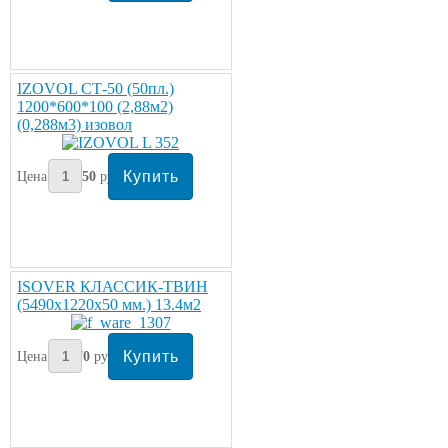
IZOVOL СТ-50 (50пл.)
1200*600*100 (2,88м2)
(0,288м3) изовол
Цена:
1150
руб/упаковка
ISOVER КЛАССИК-ТВИН
(5490х1220х50 мм.) 13.4м2
Цена:
770
руб/рулон