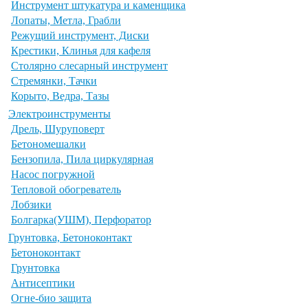
Инструмент штукатура и каменщика
Лопаты, Метла, Грабли
Режущий инструмент, Диски
Крестики, Клинья для кафеля
Столярно слесарный инструмент
Стремянки, Тачки
Корыто, Ведра, Тазы
Электроинструменты
Дрель, Шуруповерт
Бетономешалки
Бензопила, Пила циркулярная
Насос погружной
Тепловой обогреватель
Лобзики
Болгарка(УШМ), Перфоратор
Грунтовка, Бетоноконтакт
Бетоноконтакт
Грунтовка
Антисептики
Огне-био защита