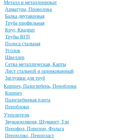
Металл и металлопрокат
Арматура, Проволока
Балка двутавровая
Труба профильная
Круг, Квадрат
Трубы ВГП
Полоса стальная
Уголок
Швеллер
Сетка металлическая, Карты
Лист стальной и оцинкованный
Заглушки для труб
Кирпич, Пазогребень, Пеноблоки
Кирпич
Пазогребневая плита
Пеноблоки
Утеплители
Звукоизоляция, Шуманет, Тзи
Пенофол, Поролон, Фольга
Пеноплэкс, Пенопласт