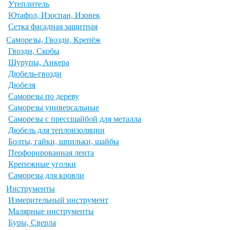
Утеплитель
Ютафол, Изоспан, Изовек
Сетка фасадная защитная
Саморезы, Гвозди, Крепёж
Гвозди, Скобы
Шурупы, Анкера
Дюбель-гвозди
Дюбеля
Саморезы по дереву
Саморезы универсальные
Саморезы с прессшайбой для металла
Дюбель для теплоизоляции
Болты, гайки, шпильки, шайбы
Перфорированная лента
Крепежные уголки
Саморезы для кровли
Инструменты
Измерительный инструмент
Малярные инструменты
Буры, Сверла