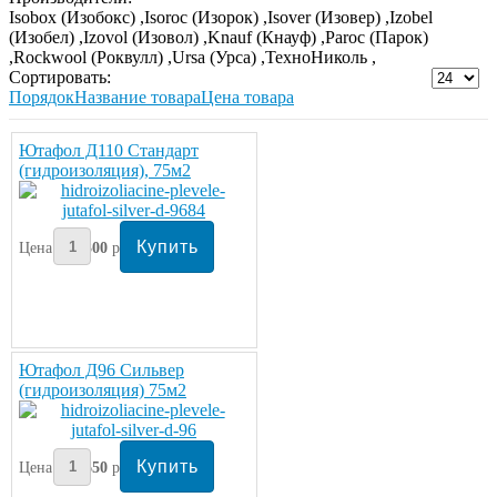
Isobox (Изобокс) ,
Isoroc (Изорок) ,
Isover (Изовер) ,
Izobel
(Изобел) ,
Izovol (Изовол) ,
Knauf (Кнауф) ,
Paroc (Парок)
,
Rockwool (Роквулл) ,
Ursa (Урса) ,
ТехноНиколь ,
Сортировать:
Порядок
Название товара
Цена товара
Ютафол Д110 Стандарт
(гидроизоляция), 75м2
Цена:
2300
руб/рулон
Ютафол Д96 Сильвер
(гидроизоляция) 75м2
Цена:
1650
руб/рулон