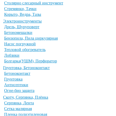
Столярно слесарный инструмент
Стремянки, Тачки
Корыто, Ведра, Тазы
Электроинструменты
Дрель, Шуруповерт
Бетономешалки
Бензопила, Пила циркулярная
Насос погружной
Тепловой обогреватель
Лобзики
Болгарка(УШМ), Перфоратор
Грунтовка, Бетоноконтакт
Бетоноконтакт
Грунтовка
Антисептики
Огне-био защита
Скотч, Серпянка, Плёнка
Серпянка, Лента
Сетка малярная
Пленка полиэтиленовая