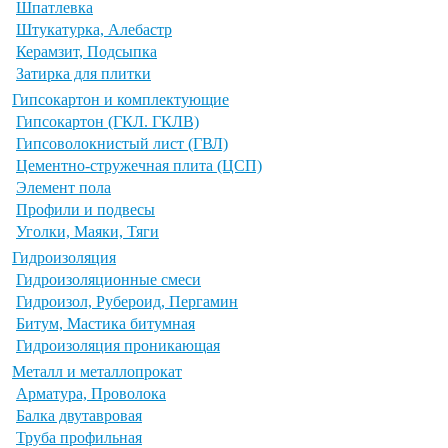
Шпатлевка
Штукатурка, Алебастр
Керамзит, Подсыпка
Затирка для плитки
Гипсокартон и комплектующие
Гипсокартон (ГКЛ. ГКЛВ)
Гипсоволокнистый лист (ГВЛ)
Цементно-стружечная плита (ЦСП)
Элемент пола
Профили и подвесы
Уголки, Маяки, Тяги
Гидроизоляция
Гидроизоляционные смеси
Гидроизол, Рубероид, Пергамин
Битум, Мастика битумная
Гидроизоляция проникающая
Металл и металлопрокат
Арматура, Проволока
Балка двутавровая
Труба профильная