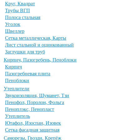
Круг, Квадрат
Трубы ВГП
Полоса стальная
Уголок
Швеллер
Сетка металлическая, Карты
Лист стальной и оцинкованный
Заглушки для труб
Кирпич, Пазогребень, Пеноблоки
Кирпич
Пазогребневая плита
Пеноблоки
Утеплители
Звукоизоляция, Шуманет, Тзи
Пенофол, Поролон, Фольга
Пеноплэкс, Пенопласт
Утеплитель
Ютафол, Изоспан, Изовек
Сетка фасадная защитная
Саморезы, Гвозди, Крепёж