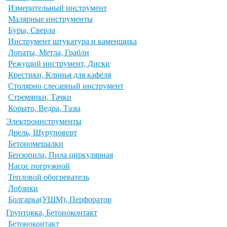
Измерительный инструмент
Малярные инструменты
Буры, Сверла
Инструмент штукатура и каменщика
Лопаты, Метла, Грабли
Режущий инструмент, Диски
Крестики, Клинья для кафеля
Столярно слесарный инструмент
Стремянки, Тачки
Корыто, Ведра, Тазы
Электроинструменты
Дрель, Шуруповерт
Бетономешалки
Бензопила, Пила циркулярная
Насос погружной
Тепловой обогреватель
Лобзики
Болгарка(УШМ), Перфоратор
Грунтовка, Бетоноконтакт
Бетоноконтакт