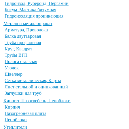
Гидроизол, Рубероид, Пергамин
Битум, Мастика битумная
Гидроизоляция проникающая
Металл и металлопрокат
Арматура, Проволока
Балка двутавровая
Труба профильная
Круг, Квадрат
Трубы ВГП
Полоса стальная
Уголок
Швеллер
Сетка металлическая, Карты
Лист стальной и оцинкованный
Заглушки для труб
Кирпич, Пазогребень, Пеноблоки
Кирпич
Пазогребневая плита
Пеноблоки
Утеплители