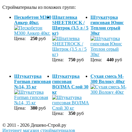
Стройматериалы из похожих групп:
Пескобетон М300
Шпатлевка
Штукатурка
Анкер 40кг.
SHEETROCK /
гипсовая Юнис
Шитрок (3.5 л / 5
Теплон серый
кг)
30кг
Цена:
250
руб
Цена:
750
руб
Цена:
440
руб
Штукатурка
Штукатурка
Сухая смесь M-
Forman гипсовая
гипсовая
300 Волоку 40кг
№14, 35 кг
ВОЛМА Слой 30
кг
Цена:
380
руб
Цена:
350
руб
© 2011 - 2026 Дешево-Строй.ру
Интернет магазин стройматериалов