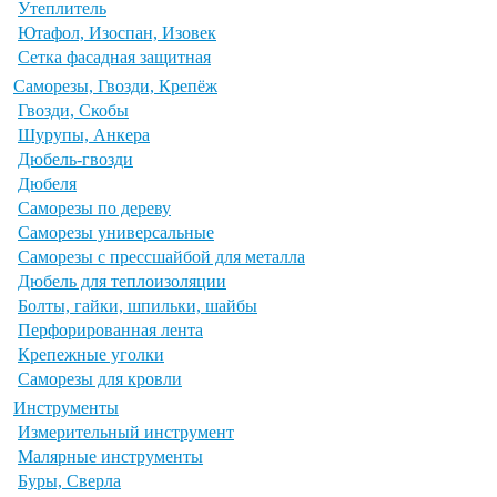
Утеплитель
Ютафол, Изоспан, Изовек
Сетка фасадная защитная
Саморезы, Гвозди, Крепёж
Гвозди, Скобы
Шурупы, Анкера
Дюбель-гвозди
Дюбеля
Саморезы по дереву
Саморезы универсальные
Саморезы с прессшайбой для металла
Дюбель для теплоизоляции
Болты, гайки, шпильки, шайбы
Перфорированная лента
Крепежные уголки
Саморезы для кровли
Инструменты
Измерительный инструмент
Малярные инструменты
Буры, Сверла