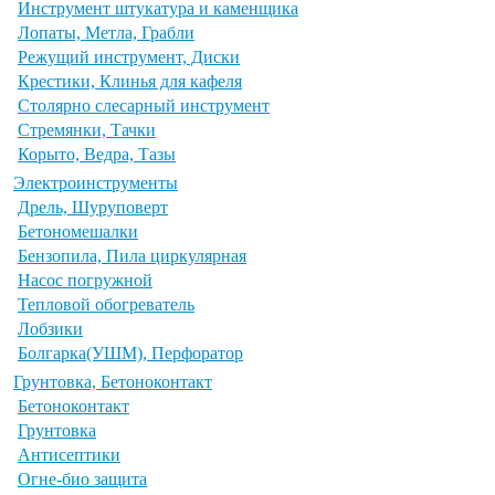
Инструмент штукатура и каменщика
Лопаты, Метла, Грабли
Режущий инструмент, Диски
Крестики, Клинья для кафеля
Столярно слесарный инструмент
Стремянки, Тачки
Корыто, Ведра, Тазы
Электроинструменты
Дрель, Шуруповерт
Бетономешалки
Бензопила, Пила циркулярная
Насос погружной
Тепловой обогреватель
Лобзики
Болгарка(УШМ), Перфоратор
Грунтовка, Бетоноконтакт
Бетоноконтакт
Грунтовка
Антисептики
Огне-био защита