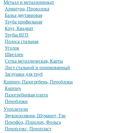
Металл и металлопрокат
Арматура, Проволока
Балка двутавровая
Труба профильная
Круг, Квадрат
Трубы ВГП
Полоса стальная
Уголок
Швеллер
Сетка металлическая, Карты
Лист стальной и оцинкованный
Заглушки для труб
Кирпич, Пазогребень, Пеноблоки
Кирпич
Пазогребневая плита
Пеноблоки
Утеплители
Звукоизоляция, Шуманет, Тзи
Пенофол, Поролон, Фольга
Пеноплэкс, Пенопласт