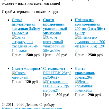
можете у нас в интернет магазине!
Стройматериалы из похожих групп:
Сетка
Скотч
Плёнка п/э
штукатурная
прозрачный
армированная
фасадная 5х5мм
упаковочный
200 мк (2м х 50м)
145г/кв.м
50ммх50м
120 гр
Цена:
1500
руб
Цена:
80
руб
Цена:
2500
руб
Скотч малярный
Стеклохолст
Лента
POLITEN 25гр/
кромочная,
м2(50м2)
50ммх20м
Цена:
120
руб
Цена:
500
руб
Цена:
290
руб
© 2011 - 2026 Дешево-Строй.ру
Интернет магазин стройматериалов