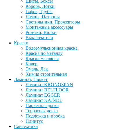
Щиты, Боксы
Короба, Лотки
Гофра, Трубы
Лампы, Патроны
Светильники, Прожекторы
Монтажные аксессуары
Розетки, Вилки
Выключатели
Краски
Водоэмульсионная краска
Краска по металлу
Краска масляная
Колер
Эмаль. Лак
Химия строительная
Ламинат, Паркет
Ламинат KRONOSPAN
Ламинат BELFLOOR
Ламинат EGGER
Ламинат KAINDL
Паркетная доска
Террасная доска
Подложка и пробка
Плинтус
Сантехника