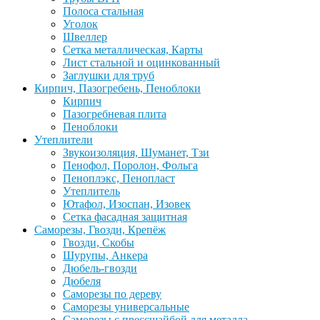
Полоса стальная
Уголок
Швеллер
Сетка металлическая, Карты
Лист стальной и оцинкованный
Заглушки для труб
Кирпич, Пазогребень, Пеноблоки
Кирпич
Пазогребневая плита
Пеноблоки
Утеплители
Звукоизоляция, Шуманет, Тзи
Пенофол, Поролон, Фольга
Пеноплэкс, Пенопласт
Утеплитель
Ютафол, Изоспан, Изовек
Сетка фасадная защитная
Саморезы, Гвозди, Крепёж
Гвозди, Скобы
Шурупы, Анкера
Дюбель-гвозди
Дюбеля
Саморезы по дереву
Саморезы универсальные
Саморезы с прессшайбой для металла