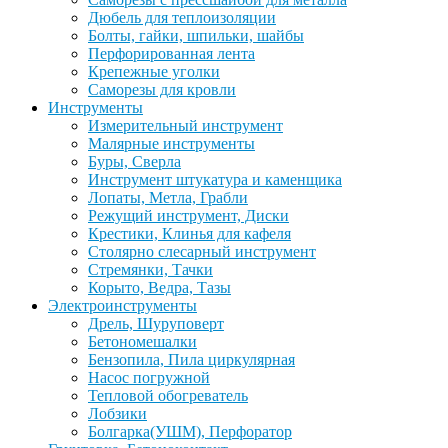
Дюбель для теплоизоляции
Болты, гайки, шпильки, шайбы
Перфорированная лента
Крепежные уголки
Саморезы для кровли
Инструменты
Измерительный инструмент
Малярные инструменты
Буры, Сверла
Инструмент штукатура и каменщика
Лопаты, Метла, Грабли
Режущий инструмент, Диски
Крестики, Клинья для кафеля
Столярно слесарный инструмент
Стремянки, Тачки
Корыто, Ведра, Тазы
Электроинструменты
Дрель, Шуруповерт
Бетономешалки
Бензопила, Пила циркулярная
Насос погружной
Тепловой обогреватель
Лобзики
Болгарка(УШМ), Перфоратор