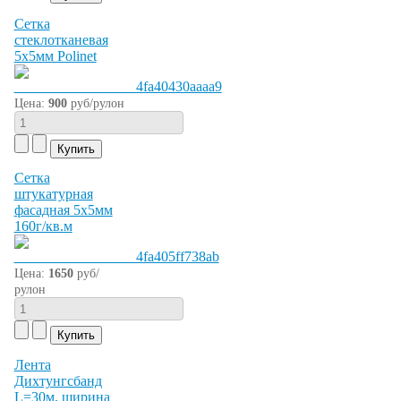
Сетка
стеклотканевая
5х5мм Polinet
Цена:
900
руб/рулон
Сетка
штукатурная
фасадная 5х5мм
160г/кв.м
Цена:
1650
руб/
рулон
Лента
Дихтунгсбанд
L=30м, ширина