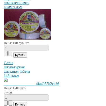
самоклеющаяся
45мм х 45м
Цена:
100
руб/шт.
Сетка
штукатурная
фасадная 5х5мм
145г/кв.м
Цена:
1500
руб/
рулон