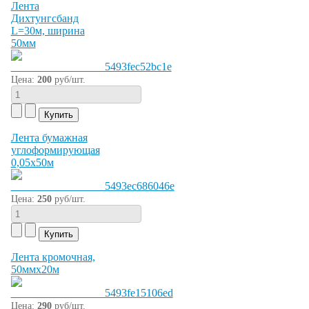
Лента
Дихтунгсбанд
L=30м, ширина
50мм
Цена:
200
руб/шт.
Лента бумажная
углоформирующая
0,05х50м
Цена:
250
руб/шт.
Лента кромочная,
50ммх20м
Цена:
290
руб/шт.