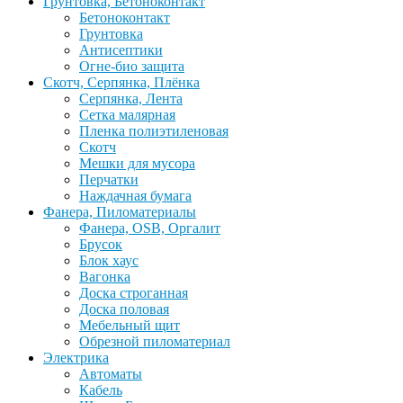
Грунтовка, Бетоноконтакт
Бетоноконтакт
Грунтовка
Антисептики
Огне-био защита
Скотч, Серпянка, Плёнка
Серпянка, Лента
Сетка малярная
Пленка полиэтиленовая
Скотч
Мешки для мусора
Перчатки
Наждачная бумага
Фанера, Пиломатериалы
Фанера, OSB, Оргалит
Брусок
Блок хаус
Вагонка
Доска строганная
Доска половая
Мебельный щит
Обрезной пиломатериал
Электрика
Автоматы
Кабель