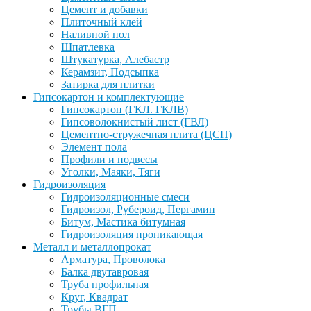
Цемент и добавки
Плиточный клей
Наливной пол
Шпатлевка
Штукатурка, Алебастр
Керамзит, Подсыпка
Затирка для плитки
Гипсокартон и комплектующие
Гипсокартон (ГКЛ. ГКЛВ)
Гипсоволокнистый лист (ГВЛ)
Цементно-стружечная плита (ЦСП)
Элемент пола
Профили и подвесы
Уголки, Маяки, Тяги
Гидроизоляция
Гидроизоляционные смеси
Гидроизол, Рубероид, Пергамин
Битум, Мастика битумная
Гидроизоляция проникающая
Металл и металлопрокат
Арматура, Проволока
Балка двутавровая
Труба профильная
Круг, Квадрат
Трубы ВГП