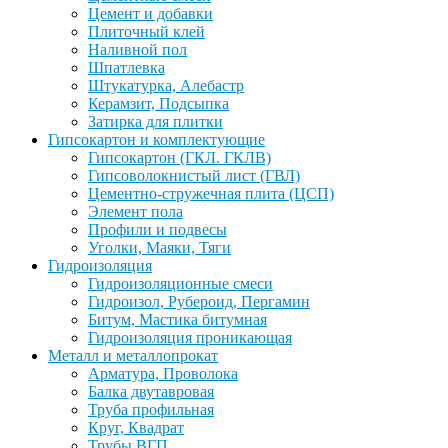
Цемент и добавки
Плиточный клей
Наливной пол
Шпатлевка
Штукатурка, Алебастр
Керамзит, Подсыпка
Затирка для плитки
Гипсокартон и комплектующие
Гипсокартон (ГКЛ. ГКЛВ)
Гипсоволокнистый лист (ГВЛ)
Цементно-стружечная плита (ЦСП)
Элемент пола
Профили и подвесы
Уголки, Маяки, Тяги
Гидроизоляция
Гидроизоляционные смеси
Гидроизол, Рубероид, Пергамин
Битум, Мастика битумная
Гидроизоляция проникающая
Металл и металлопрокат
Арматура, Проволока
Балка двутавровая
Труба профильная
Круг, Квадрат
Трубы ВГП