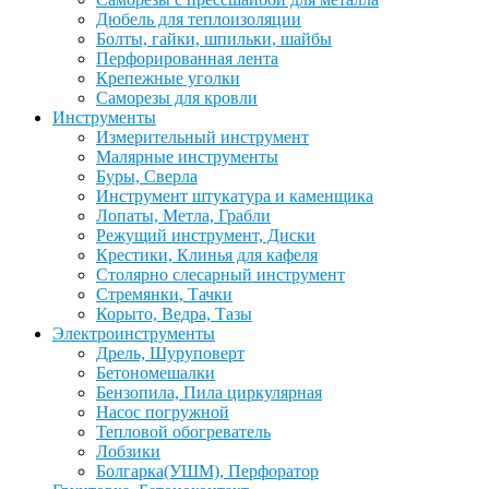
Дюбель для теплоизоляции
Болты, гайки, шпильки, шайбы
Перфорированная лента
Крепежные уголки
Саморезы для кровли
Инструменты
Измерительный инструмент
Малярные инструменты
Буры, Сверла
Инструмент штукатура и каменщика
Лопаты, Метла, Грабли
Режущий инструмент, Диски
Крестики, Клинья для кафеля
Столярно слесарный инструмент
Стремянки, Тачки
Корыто, Ведра, Тазы
Электроинструменты
Дрель, Шуруповерт
Бетономешалки
Бензопила, Пила циркулярная
Насос погружной
Тепловой обогреватель
Лобзики
Болгарка(УШМ), Перфоратор