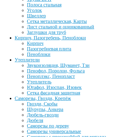
Полоса стальная
Уголок
Швеллер
Сетка металлическая, Карты
Лист стальной и оцинкованный
Заглушки для труб
Кирпич, Пазогребень, Пеноблоки
Кирпич
Пазогребневая плита
Пеноблоки
Утеплители
Звукоизоляция, Шуманет, Тзи
Пенофол, Поролон, Фольга
Пеноплэкс, Пенопласт
Утеплитель
Ютафол, Изоспан, Изовек
Сетка фасадная защитная
Саморезы, Гвозди, Крепёж
Гвозди, Скобы
Шурупы, Анкера
Дюбель-гвозди
Дюбеля
Саморезы по дереву
Саморезы универсальные
Саморезы с прессшайбой для металла