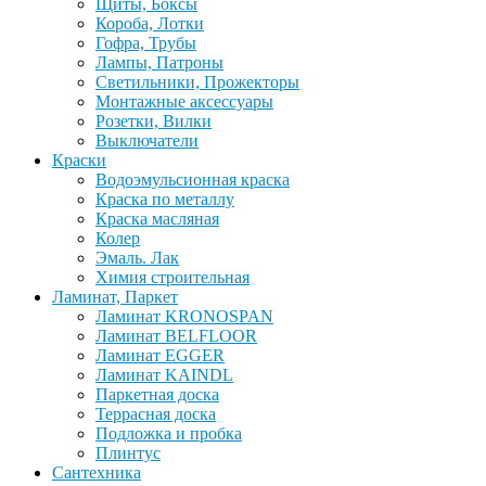
Щиты, Боксы
Короба, Лотки
Гофра, Трубы
Лампы, Патроны
Светильники, Прожекторы
Монтажные аксессуары
Розетки, Вилки
Выключатели
Краски
Водоэмульсионная краска
Краска по металлу
Краска масляная
Колер
Эмаль. Лак
Химия строительная
Ламинат, Паркет
Ламинат KRONOSPAN
Ламинат BELFLOOR
Ламинат EGGER
Ламинат KAINDL
Паркетная доска
Террасная доска
Подложка и пробка
Плинтус
Сантехника