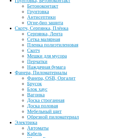
Грунтовка, Бетоноконтакт
Бетоноконтакт
Грунтовка
Антисептики
Огне-био защита
Скотч, Серпянка, Плёнка
Серпянка, Лента
Сетка малярная
Пленка полиэтиленовая
Скотч
Мешки для мусора
Перчатки
Наждачная бумага
Фанера, Пиломатериалы
Фанера, OSB, Оргалит
Брусок
Блок хаус
Вагонка
Доска строганная
Доска половая
Мебельный щит
Обрезной пиломатериал
Электрика
Автоматы
Кабель