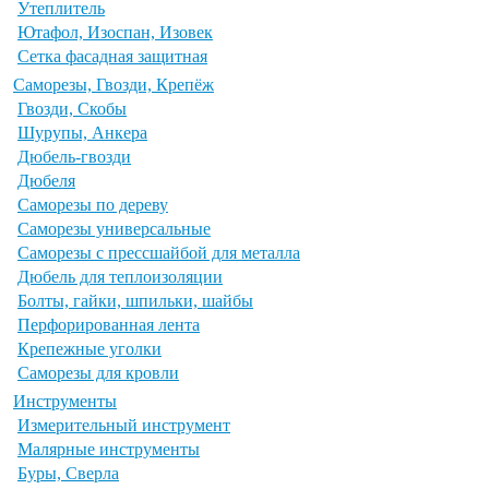
Утеплитель
Ютафол, Изоспан, Изовек
Сетка фасадная защитная
Саморезы, Гвозди, Крепёж
Гвозди, Скобы
Шурупы, Анкера
Дюбель-гвозди
Дюбеля
Саморезы по дереву
Саморезы универсальные
Саморезы с прессшайбой для металла
Дюбель для теплоизоляции
Болты, гайки, шпильки, шайбы
Перфорированная лента
Крепежные уголки
Саморезы для кровли
Инструменты
Измерительный инструмент
Малярные инструменты
Буры, Сверла