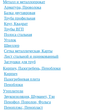
Металл и металлопрокат
Арматура, Проволока
Балка двутавровая
Труба профильная
Круг, Квадрат
Трубы ВГП
Полоса стальная
Уголок
Швеллер
Сетка металлическая, Карты
Лист стальной и оцинкованный
Заглушки для труб
Кирпич, Пазогребень, Пеноблоки
Кирпич
Пазогребневая плита
Пеноблоки
Утеплители
Звукоизоляция, Шуманет, Тзи
Пенофол, Поролон, Фольга
Пеноплэкс, Пенопласт