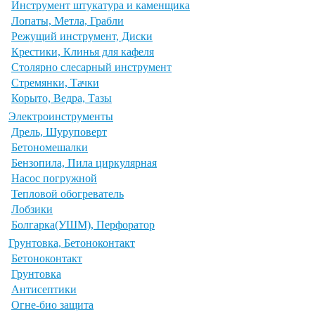
Инструмент штукатура и каменщика
Лопаты, Метла, Грабли
Режущий инструмент, Диски
Крестики, Клинья для кафеля
Столярно слесарный инструмент
Стремянки, Тачки
Корыто, Ведра, Тазы
Электроинструменты
Дрель, Шуруповерт
Бетономешалки
Бензопила, Пила циркулярная
Насос погружной
Тепловой обогреватель
Лобзики
Болгарка(УШМ), Перфоратор
Грунтовка, Бетоноконтакт
Бетоноконтакт
Грунтовка
Антисептики
Огне-био защита