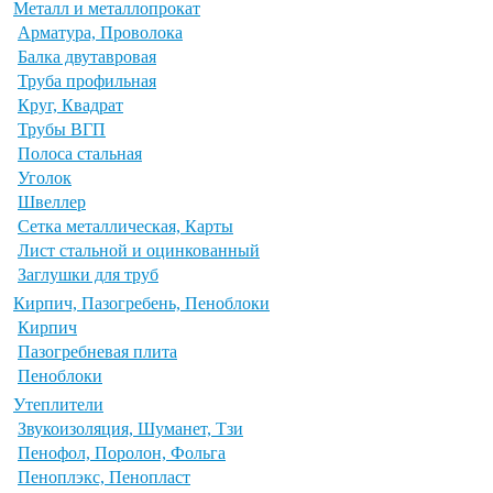
Металл и металлопрокат
Арматура, Проволока
Балка двутавровая
Труба профильная
Круг, Квадрат
Трубы ВГП
Полоса стальная
Уголок
Швеллер
Сетка металлическая, Карты
Лист стальной и оцинкованный
Заглушки для труб
Кирпич, Пазогребень, Пеноблоки
Кирпич
Пазогребневая плита
Пеноблоки
Утеплители
Звукоизоляция, Шуманет, Тзи
Пенофол, Поролон, Фольга
Пеноплэкс, Пенопласт