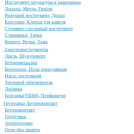
Инструмент штукатура и каменщика
Лопаты, Метла, Грабли
Режущий инструмент, Диски
Крестики, Клинья для кафеля
Столярно слесарный инструмент
Стремянки, Тачки
Корыто, Ведра, Тазы
Электроинструменты
Дрель, Шуруповерт
Бетономешалки
Бензопила, Пила циркулярная
Насос погружной
Тепловой обогреватель
Лобзики
Болгарка(УШМ), Перфоратор
Грунтовка, Бетоноконтакт
Бетоноконтакт
Грунтовка
Антисептики
Огне-био защита