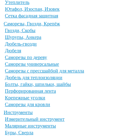
Утеплитель
Ютафол, Изоспан, Изовек
Сетка фасадная защитная
Саморезы, Гвозди, Крепёж
Гвозди, Скобы
Шурупы, Анкера
Дюбель-гвозди
Дюбеля
Саморезы по дереву
Саморезы универсальные
Саморезы с прессшайбой для металла
Дюбель для теплоизоляции
Болты, гайки, шпильки, шайбы
Перфорированная лента
Крепежные уголки
Саморезы для кровли
Инструменты
Измерительный инструмент
Малярные инструменты
Буры, Сверла