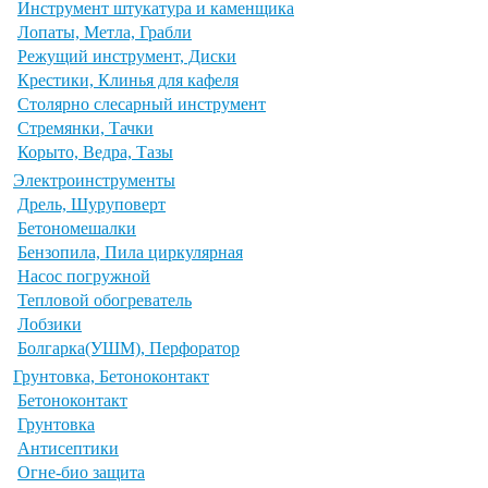
Инструмент штукатура и каменщика
Лопаты, Метла, Грабли
Режущий инструмент, Диски
Крестики, Клинья для кафеля
Столярно слесарный инструмент
Стремянки, Тачки
Корыто, Ведра, Тазы
Электроинструменты
Дрель, Шуруповерт
Бетономешалки
Бензопила, Пила циркулярная
Насос погружной
Тепловой обогреватель
Лобзики
Болгарка(УШМ), Перфоратор
Грунтовка, Бетоноконтакт
Бетоноконтакт
Грунтовка
Антисептики
Огне-био защита