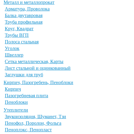
Металл и металлопрокат
Арматура, Проволока
Балка двутавровая
Труба профильная
Круг, Квадрат
Трубы ВГП
Полоса стальная
Уголок
Швеллер
Сетка металлическая, Карты
Лист стальной и оцинкованный
Заглушки для труб
Кирпич, Пазогребень, Пеноблоки
Кирпич
Пазогребневая плита
Пеноблоки
Утеплители
Звукоизоляция, Шуманет, Тзи
Пенофол, Поролон, Фольга
Пеноплэкс, Пенопласт