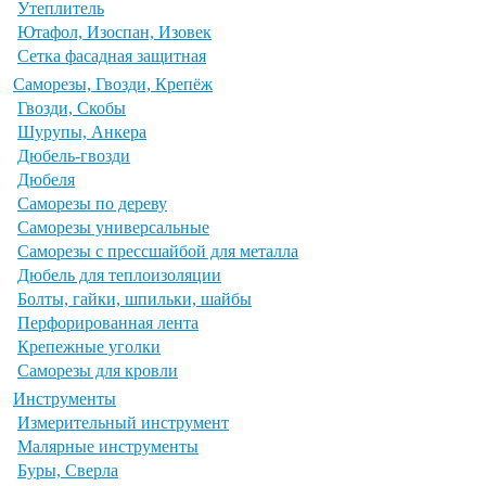
Утеплитель
Ютафол, Изоспан, Изовек
Сетка фасадная защитная
Саморезы, Гвозди, Крепёж
Гвозди, Скобы
Шурупы, Анкера
Дюбель-гвозди
Дюбеля
Саморезы по дереву
Саморезы универсальные
Саморезы с прессшайбой для металла
Дюбель для теплоизоляции
Болты, гайки, шпильки, шайбы
Перфорированная лента
Крепежные уголки
Саморезы для кровли
Инструменты
Измерительный инструмент
Малярные инструменты
Буры, Сверла