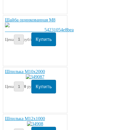
Шайба оцинкованная М8
Цена:
2
руб/шт.
Шпилька М10х2000
Цена:
170
руб
Шпилька М12х1000