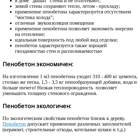
в доме "дышат" стены и не отпотевают;
зимой стены сохраняют тепло, летом - прохладу;
применение пенобетона характеризуется отсутствием
"мостика холода";
отличная звукоизоляция помещения
применение пенобетона позволяет экономить энергию
на отопление;
идеальная поверхность под любой вид отделки;
пенобетон характеризуется также хорошей
гвоздимостью стен и распиливаемостью
Пенобетон экономичен:
На изготовление 1 м3 пенобетона уходит 310 - 400 кг цемента,
столько же песка, 1,5 - 3,5 кг пенообразующей добавки, вода и
больше ничего! Низкая теплопроводность позволяет
уменьшить толщину стенового ограждения.
Пенобетон экологичен:
По экологическим свойствам пенобетон близок к дереву.
Пенобетон
допускает применение различных заполнителей
(керамзит, строительные отходы, котельные шлаки и т.д.)