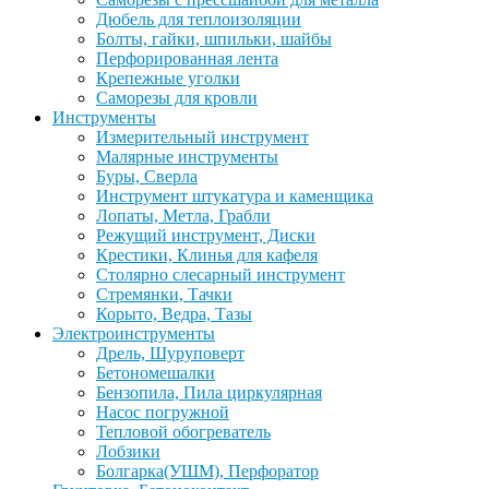
Дюбель для теплоизоляции
Болты, гайки, шпильки, шайбы
Перфорированная лента
Крепежные уголки
Саморезы для кровли
Инструменты
Измерительный инструмент
Малярные инструменты
Буры, Сверла
Инструмент штукатура и каменщика
Лопаты, Метла, Грабли
Режущий инструмент, Диски
Крестики, Клинья для кафеля
Столярно слесарный инструмент
Стремянки, Тачки
Корыто, Ведра, Тазы
Электроинструменты
Дрель, Шуруповерт
Бетономешалки
Бензопила, Пила циркулярная
Насос погружной
Тепловой обогреватель
Лобзики
Болгарка(УШМ), Перфоратор