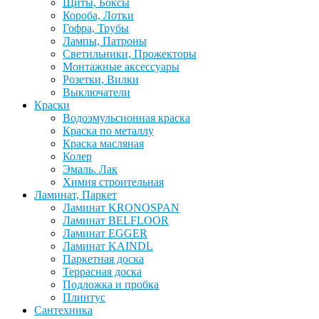
Щиты, Боксы
Короба, Лотки
Гофра, Трубы
Лампы, Патроны
Светильники, Прожекторы
Монтажные аксессуары
Розетки, Вилки
Выключатели
Краски
Водоэмульсионная краска
Краска по металлу
Краска масляная
Колер
Эмаль. Лак
Химия строительная
Ламинат, Паркет
Ламинат KRONOSPAN
Ламинат BELFLOOR
Ламинат EGGER
Ламинат KAINDL
Паркетная доска
Террасная доска
Подложка и пробка
Плинтус
Сантехника