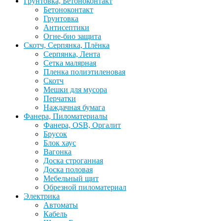
Грунтовка, Бетоноконтакт
Бетоноконтакт
Грунтовка
Антисептики
Огне-био защита
Скотч, Серпянка, Плёнка
Серпянка, Лента
Сетка малярная
Пленка полиэтиленовая
Скотч
Мешки для мусора
Перчатки
Наждачная бумага
Фанера, Пиломатериалы
Фанера, OSB, Оргалит
Брусок
Блок хаус
Вагонка
Доска строганная
Доска половая
Мебельный щит
Обрезной пиломатериал
Электрика
Автоматы
Кабель