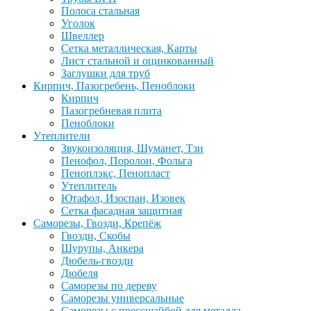
Полоса стальная
Уголок
Швеллер
Сетка металлическая, Карты
Лист стальной и оцинкованный
Заглушки для труб
Кирпич, Пазогребень, Пеноблоки
Кирпич
Пазогребневая плита
Пеноблоки
Утеплители
Звукоизоляция, Шуманет, Тзи
Пенофол, Поролон, Фольга
Пеноплэкс, Пенопласт
Утеплитель
Ютафол, Изоспан, Изовек
Сетка фасадная защитная
Саморезы, Гвозди, Крепёж
Гвозди, Скобы
Шурупы, Анкера
Дюбель-гвозди
Дюбеля
Саморезы по дереву
Саморезы универсальные
Саморезы с прессшайбой для металла