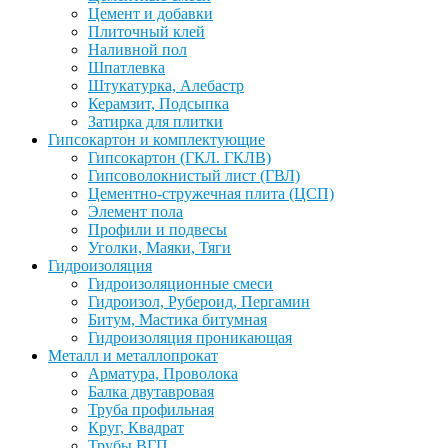
Цемент и добавки
Плиточный клей
Наливной пол
Шпатлевка
Штукатурка, Алебастр
Керамзит, Подсыпка
Затирка для плитки
Гипсокартон и комплектующие
Гипсокартон (ГКЛ. ГКЛВ)
Гипсоволокнистый лист (ГВЛ)
Цементно-стружечная плита (ЦСП)
Элемент пола
Профили и подвесы
Уголки, Маяки, Тяги
Гидроизоляция
Гидроизоляционные смеси
Гидроизол, Рубероид, Пергамин
Битум, Мастика битумная
Гидроизоляция проникающая
Металл и металлопрокат
Арматура, Проволока
Балка двутавровая
Труба профильная
Круг, Квадрат
Трубы ВГП