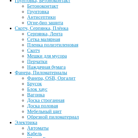
Грунтовка, Бетоноконтакт
Бетоноконтакт
Грунтовка
Антисептики
Огне-био защита
Скотч, Серпянка, Плёнка
Серпянка, Лента
Сетка малярная
Пленка полиэтиленовая
Скотч
Мешки для мусора
Перчатки
Наждачная бумага
Фанера, Пиломатериалы
Фанера, OSB, Оргалит
Брусок
Блок хаус
Вагонка
Доска строганная
Доска половая
Мебельный щит
Обрезной пиломатериал
Электрика
Автоматы
Кабель