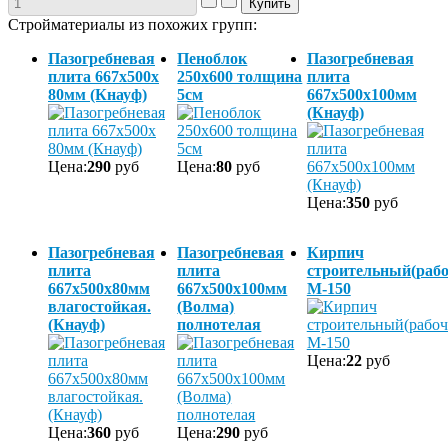
Стройматериалы из похожих групп:
Пазогребневая
Пеноблок
Пазогребневая
плита 667х500х
250х600 толщина
плита
80мм (Кнауф)
5см
667х500х100мм
(Кнауф)
Цена:
290
руб
Цена:
80
руб
Цена:
350
руб
Пазогребневая
Пазогребневая
Кирпич
плита
плита
строительный(рабо
667х500х80мм
667х500х100мм
М-150
влагостойкая.
(Волма)
(Кнауф)
полнотелая
Цена:
22
руб
Цена:
360
руб
Цена:
290
руб