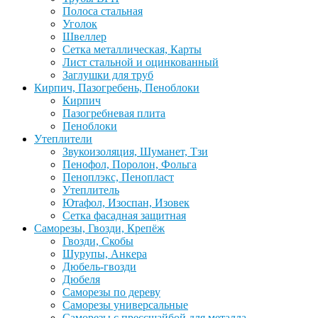
Полоса стальная
Уголок
Швеллер
Сетка металлическая, Карты
Лист стальной и оцинкованный
Заглушки для труб
Кирпич, Пазогребень, Пеноблоки
Кирпич
Пазогребневая плита
Пеноблоки
Утеплители
Звукоизоляция, Шуманет, Тзи
Пенофол, Поролон, Фольга
Пеноплэкс, Пенопласт
Утеплитель
Ютафол, Изоспан, Изовек
Сетка фасадная защитная
Саморезы, Гвозди, Крепёж
Гвозди, Скобы
Шурупы, Анкера
Дюбель-гвозди
Дюбеля
Саморезы по дереву
Саморезы универсальные
Саморезы с прессшайбой для металла