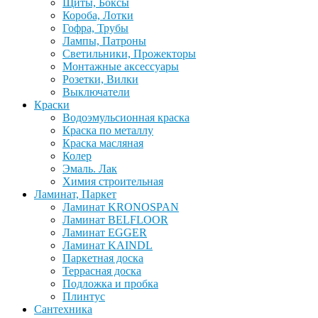
Щиты, Боксы
Короба, Лотки
Гофра, Трубы
Лампы, Патроны
Светильники, Прожекторы
Монтажные аксессуары
Розетки, Вилки
Выключатели
Краски
Водоэмульсионная краска
Краска по металлу
Краска масляная
Колер
Эмаль. Лак
Химия строительная
Ламинат, Паркет
Ламинат KRONOSPAN
Ламинат BELFLOOR
Ламинат EGGER
Ламинат KAINDL
Паркетная доска
Террасная доска
Подложка и пробка
Плинтус
Сантехника