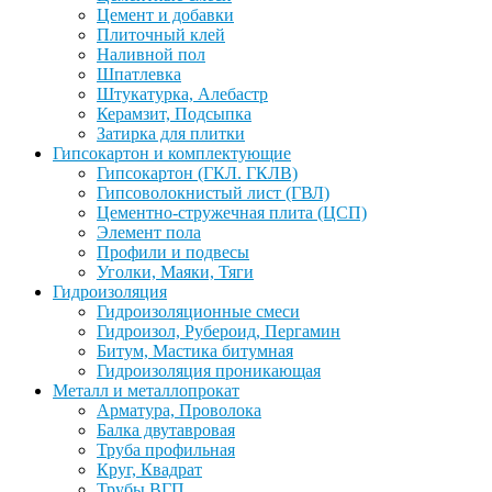
Цемент и добавки
Плиточный клей
Наливной пол
Шпатлевка
Штукатурка, Алебастр
Керамзит, Подсыпка
Затирка для плитки
Гипсокартон и комплектующие
Гипсокартон (ГКЛ. ГКЛВ)
Гипсоволокнистый лист (ГВЛ)
Цементно-стружечная плита (ЦСП)
Элемент пола
Профили и подвесы
Уголки, Маяки, Тяги
Гидроизоляция
Гидроизоляционные смеси
Гидроизол, Рубероид, Пергамин
Битум, Мастика битумная
Гидроизоляция проникающая
Металл и металлопрокат
Арматура, Проволока
Балка двутавровая
Труба профильная
Круг, Квадрат
Трубы ВГП