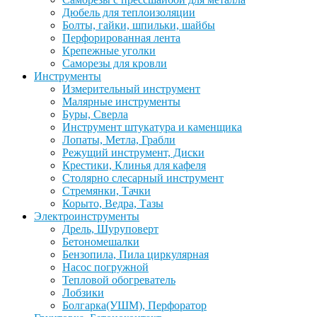
Дюбель для теплоизоляции
Болты, гайки, шпильки, шайбы
Перфорированная лента
Крепежные уголки
Саморезы для кровли
Инструменты
Измерительный инструмент
Малярные инструменты
Буры, Сверла
Инструмент штукатура и каменщика
Лопаты, Метла, Грабли
Режущий инструмент, Диски
Крестики, Клинья для кафеля
Столярно слесарный инструмент
Стремянки, Тачки
Корыто, Ведра, Тазы
Электроинструменты
Дрель, Шуруповерт
Бетономешалки
Бензопила, Пила циркулярная
Насос погружной
Тепловой обогреватель
Лобзики
Болгарка(УШМ), Перфоратор