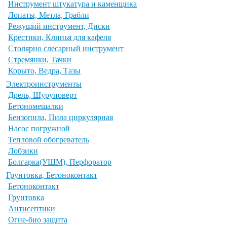
Инструмент штукатура и каменщика
Лопаты, Метла, Грабли
Режущий инструмент, Диски
Крестики, Клинья для кафеля
Столярно слесарный инструмент
Стремянки, Тачки
Корыто, Ведра, Тазы
Электроинструменты
Дрель, Шуруповерт
Бетономешалки
Бензопила, Пила циркулярная
Насос погружной
Тепловой обогреватель
Лобзики
Болгарка(УШМ), Перфоратор
Грунтовка, Бетоноконтакт
Бетоноконтакт
Грунтовка
Антисептики
Огне-био защита