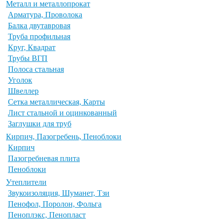
Металл и металлопрокат
Арматура, Проволока
Балка двутавровая
Труба профильная
Круг, Квадрат
Трубы ВГП
Полоса стальная
Уголок
Швеллер
Сетка металлическая, Карты
Лист стальной и оцинкованный
Заглушки для труб
Кирпич, Пазогребень, Пеноблоки
Кирпич
Пазогребневая плита
Пеноблоки
Утеплители
Звукоизоляция, Шуманет, Тзи
Пенофол, Поролон, Фольга
Пеноплэкс, Пенопласт