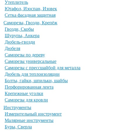
Утеплитель
Ютафол, Изоспан, Изовек
Сетка фасадная защитная
Саморезы, Гвозди, Крепёж
Гвозди, Скобы
Шурупы, Анкера
Дюбель-гвозди
Дюбеля
Саморезы по дереву
Саморезы универсальные
Саморезы с прессшайбой для металла
Дюбель для теплоизоляции
Болты, гайки, шпильки, шайбы
Перфорированная лента
Крепежные уголки
Саморезы для кровли
Инструменты
Измерительный инструмент
Малярные инструменты
Буры, Сверла