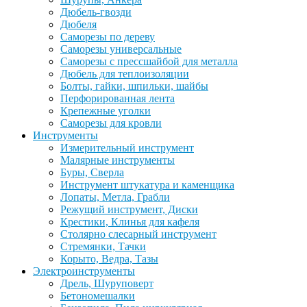
Дюбель-гвозди
Дюбеля
Саморезы по дереву
Саморезы универсальные
Саморезы с прессшайбой для металла
Дюбель для теплоизоляции
Болты, гайки, шпильки, шайбы
Перфорированная лента
Крепежные уголки
Саморезы для кровли
Инструменты
Измерительный инструмент
Малярные инструменты
Буры, Сверла
Инструмент штукатура и каменщика
Лопаты, Метла, Грабли
Режущий инструмент, Диски
Крестики, Клинья для кафеля
Столярно слесарный инструмент
Стремянки, Тачки
Корыто, Ведра, Тазы
Электроинструменты
Дрель, Шуруповерт
Бетономешалки