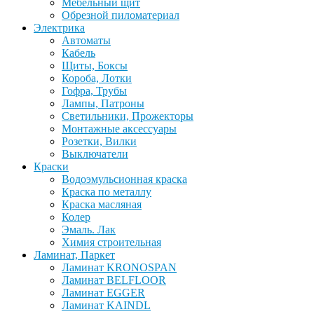
Мебельный щит
Обрезной пиломатериал
Электрика
Автоматы
Кабель
Щиты, Боксы
Короба, Лотки
Гофра, Трубы
Лампы, Патроны
Светильники, Прожекторы
Монтажные аксессуары
Розетки, Вилки
Выключатели
Краски
Водоэмульсионная краска
Краска по металлу
Краска масляная
Колер
Эмаль. Лак
Химия строительная
Ламинат, Паркет
Ламинат KRONOSPAN
Ламинат BELFLOOR
Ламинат EGGER
Ламинат KAINDL