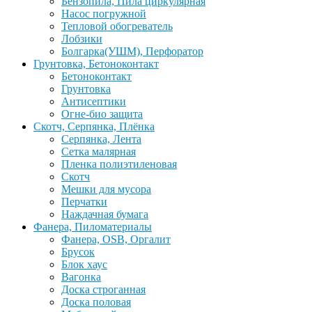
Бензопила, Пила циркулярная
Насос погружной
Тепловой обогреватель
Лобзики
Болгарка(УШМ), Перфоратор
Грунтовка, Бетоноконтакт
Бетоноконтакт
Грунтовка
Антисептики
Огне-био защита
Скотч, Серпянка, Плёнка
Серпянка, Лента
Сетка малярная
Пленка полиэтиленовая
Скотч
Мешки для мусора
Перчатки
Наждачная бумага
Фанера, Пиломатериалы
Фанера, OSB, Оргалит
Брусок
Блок хаус
Вагонка
Доска строганная
Доска половая