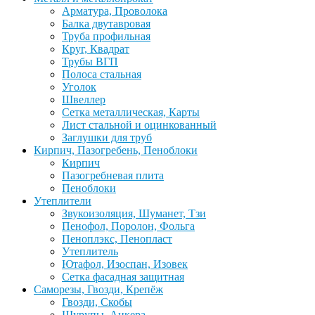
Арматура, Проволока
Балка двутавровая
Труба профильная
Круг, Квадрат
Трубы ВГП
Полоса стальная
Уголок
Швеллер
Сетка металлическая, Карты
Лист стальной и оцинкованный
Заглушки для труб
Кирпич, Пазогребень, Пеноблоки
Кирпич
Пазогребневая плита
Пеноблоки
Утеплители
Звукоизоляция, Шуманет, Тзи
Пенофол, Поролон, Фольга
Пеноплэкс, Пенопласт
Утеплитель
Ютафол, Изоспан, Изовек
Сетка фасадная защитная
Саморезы, Гвозди, Крепёж
Гвозди, Скобы
Шурупы, Анкера