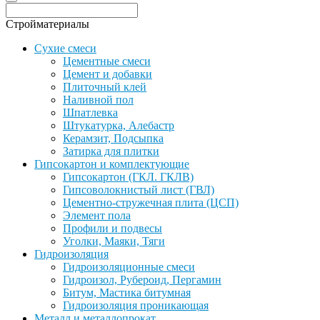
Стройматериалы
Сухие смеси
Цементные смеси
Цемент и добавки
Плиточный клей
Наливной пол
Шпатлевка
Штукатурка, Алебастр
Керамзит, Подсыпка
Затирка для плитки
Гипсокартон и комплектующие
Гипсокартон (ГКЛ. ГКЛВ)
Гипсоволокнистый лист (ГВЛ)
Цементно-стружечная плита (ЦСП)
Элемент пола
Профили и подвесы
Уголки, Маяки, Тяги
Гидроизоляция
Гидроизоляционные смеси
Гидроизол, Рубероид, Пергамин
Битум, Мастика битумная
Гидроизоляция проникающая
Металл и металлопрокат