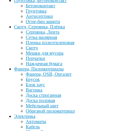
Грунтовка, Бетоноконтакт
Бетоноконтакт
Грунтовка
Антисептики
Огне-био защита
Скотч, Серпянка, Плёнка
Серпянка, Лента
Сетка малярная
Пленка полиэтиленовая
Скотч
Мешки для мусора
Перчатки
Наждачная бумага
Фанера, Пиломатериалы
Фанера, OSB, Оргалит
Брусок
Блок хаус
Вагонка
Доска строганная
Доска половая
Мебельный щит
Обрезной пиломатериал
Электрика
Автоматы
Кабель