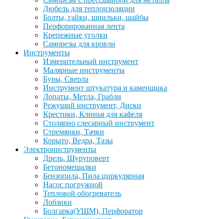
Дюбель для теплоизоляции
Болты, гайки, шпильки, шайбы
Перфорированная лента
Крепежные уголки
Саморезы для кровли
Инструменты
Измерительный инструмент
Малярные инструменты
Буры, Сверла
Инструмент штукатура и каменщика
Лопаты, Метла, Грабли
Режущий инструмент, Диски
Крестики, Клинья для кафеля
Столярно слесарный инструмент
Стремянки, Тачки
Корыто, Ведра, Тазы
Электроинструменты
Дрель, Шуруповерт
Бетономешалки
Бензопила, Пила циркулярная
Насос погружной
Тепловой обогреватель
Лобзики
Болгарка(УШМ), Перфоратор