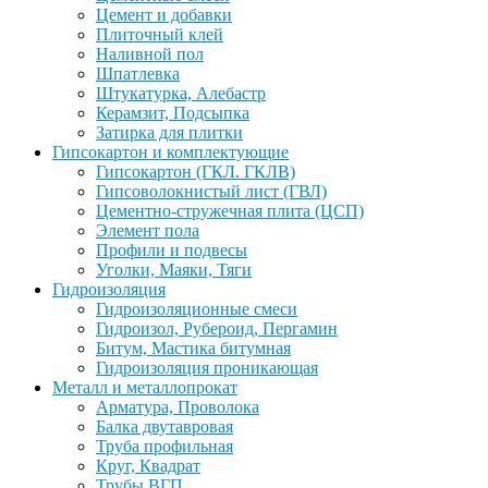
Цемент и добавки
Плиточный клей
Наливной пол
Шпатлевка
Штукатурка, Алебастр
Керамзит, Подсыпка
Затирка для плитки
Гипсокартон и комплектующие
Гипсокартон (ГКЛ. ГКЛВ)
Гипсоволокнистый лист (ГВЛ)
Цементно-стружечная плита (ЦСП)
Элемент пола
Профили и подвесы
Уголки, Маяки, Тяги
Гидроизоляция
Гидроизоляционные смеси
Гидроизол, Рубероид, Пергамин
Битум, Мастика битумная
Гидроизоляция проникающая
Металл и металлопрокат
Арматура, Проволока
Балка двутавровая
Труба профильная
Круг, Квадрат
Трубы ВГП