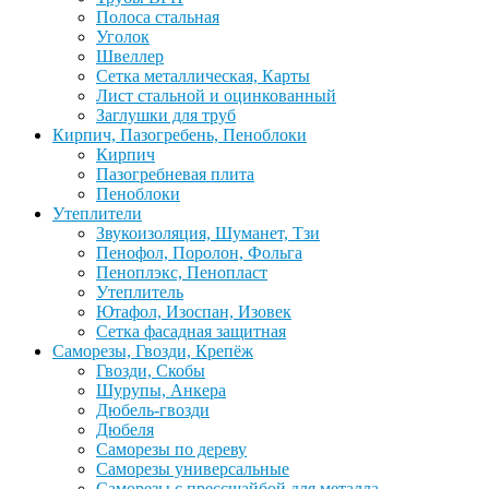
Полоса стальная
Уголок
Швеллер
Сетка металлическая, Карты
Лист стальной и оцинкованный
Заглушки для труб
Кирпич, Пазогребень, Пеноблоки
Кирпич
Пазогребневая плита
Пеноблоки
Утеплители
Звукоизоляция, Шуманет, Тзи
Пенофол, Поролон, Фольга
Пеноплэкс, Пенопласт
Утеплитель
Ютафол, Изоспан, Изовек
Сетка фасадная защитная
Саморезы, Гвозди, Крепёж
Гвозди, Скобы
Шурупы, Анкера
Дюбель-гвозди
Дюбеля
Саморезы по дереву
Саморезы универсальные
Саморезы с прессшайбой для металла