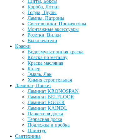
Щиты, Боксы
Короба, Лотки
Гофра, Трубы
Лампы, Патроны
Светильники, Прожекторы
Монтажные аксессуары
Розетки, Вилки
Выключатели
Краски
Водоэмульсионная краска
Краска по металлу
Краска масляная
Колер
Эмаль. Лак
Химия строительная
Ламинат, Паркет
Ламинат KRONOSPAN
Ламинат BELFLOOR
Ламинат EGGER
Ламинат KAINDL
Паркетная доска
Террасная доска
Подложка и пробка
Плинтус
Сантехника