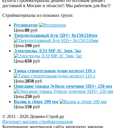
купить стройматериалы дешево по оптовым ценам с
доставкой в Москве и области!! Мы работаем для Вас!!
Стройматериалы из похожих групп:
Респиратор
Цена:
80
руб
Твердосплавный Бур SDS+ 8х150/210мм
Цена:
190
руб
Электроды ЛЭЗ МР-3С 3мм, 5кг
Цена:
650
руб
Тачка строительная (одно колесо) 110 л
Цена:
2850
руб
Описание товара Зубило точечное SDS+ 250 мм
Цена:
250
руб
Валик в сборе 100 мм
Цена:
150
руб
© 2011 - 2026 Дешево-Строй.ру
Интернет магазин стройматериалов
Копирование материалов сайта запрещено законом.