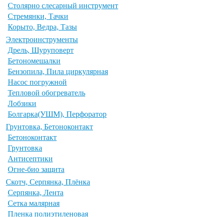
Столярно слесарный инструмент
Стремянки, Тачки
Корыто, Ведра, Тазы
Электроинструменты
Дрель, Шуруповерт
Бетономешалки
Бензопила, Пила циркулярная
Насос погружной
Тепловой обогреватель
Лобзики
Болгарка(УШМ), Перфоратор
Грунтовка, Бетоноконтакт
Бетоноконтакт
Грунтовка
Антисептики
Огне-био защита
Скотч, Серпянка, Плёнка
Серпянка, Лента
Сетка малярная
Пленка полиэтиленовая