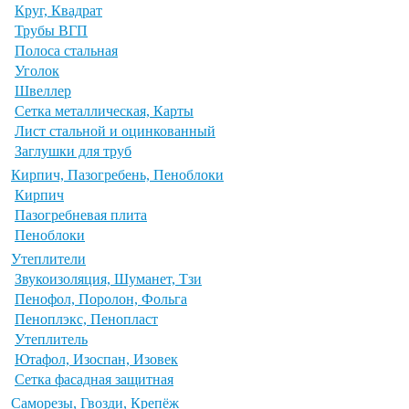
Круг, Квадрат
Трубы ВГП
Полоса стальная
Уголок
Швеллер
Сетка металлическая, Карты
Лист стальной и оцинкованный
Заглушки для труб
Кирпич, Пазогребень, Пеноблоки
Кирпич
Пазогребневая плита
Пеноблоки
Утеплители
Звукоизоляция, Шуманет, Тзи
Пенофол, Поролон, Фольга
Пеноплэкс, Пенопласт
Утеплитель
Ютафол, Изоспан, Изовек
Сетка фасадная защитная
Саморезы, Гвозди, Крепёж