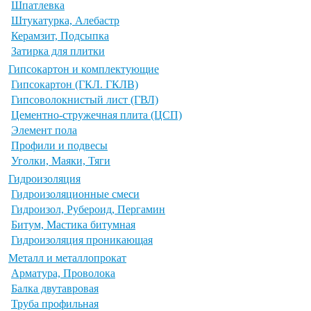
Шпатлевка
Штукатурка, Алебастр
Керамзит, Подсыпка
Затирка для плитки
Гипсокартон и комплектующие
Гипсокартон (ГКЛ. ГКЛВ)
Гипсоволокнистый лист (ГВЛ)
Цементно-стружечная плита (ЦСП)
Элемент пола
Профили и подвесы
Уголки, Маяки, Тяги
Гидроизоляция
Гидроизоляционные смеси
Гидроизол, Рубероид, Пергамин
Битум, Мастика битумная
Гидроизоляция проникающая
Металл и металлопрокат
Арматура, Проволока
Балка двутавровая
Труба профильная