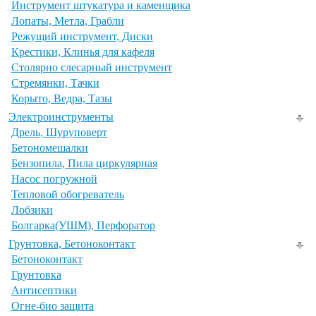
Инструмент штукатура и каменщика
Лопаты, Метла, Грабли
Режущий инструмент, Диски
Крестики, Клинья для кафеля
Столярно слесарный инструмент
Стремянки, Тачки
Корыто, Ведра, Тазы
Электроинструменты
Дрель, Шуруповерт
Бетономешалки
Бензопила, Пила циркулярная
Насос погружной
Тепловой обогреватель
Лобзики
Болгарка(УШМ), Перфоратор
Грунтовка, Бетоноконтакт
Бетоноконтакт
Грунтовка
Антисептики
Огне-био защита