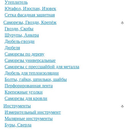
Утеплитель
Ютафол, Изоспан, Изовек
Сетка фасадная защитная
Саморезы, Гвозди, Крепёж
Гвозди, Скобы
Шурупы, Анкера
Дюбель-гвозди
Дюбеля
Саморезы по дереву
Саморезы универсальные
Саморезы с прессшайбой для металла
Дюбель для теплоизоляции
Болты, гайки, шпильки, шайбы
Перфорированная лента
Крепежные уголки
Саморезы для кровли
Инструменты
Измерительный инструмент
Малярные инструменты
Буры, Сверла