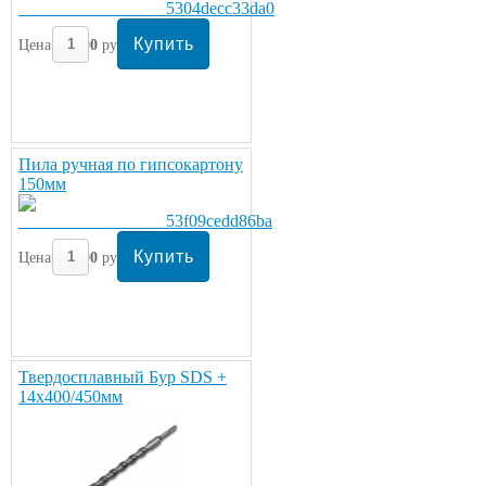
Цена:
300
руб/шт.
Пила ручная по гипсокартону
150мм
Цена:
300
руб/шт.
Твердосплавный Бур SDS +
14х400/450мм