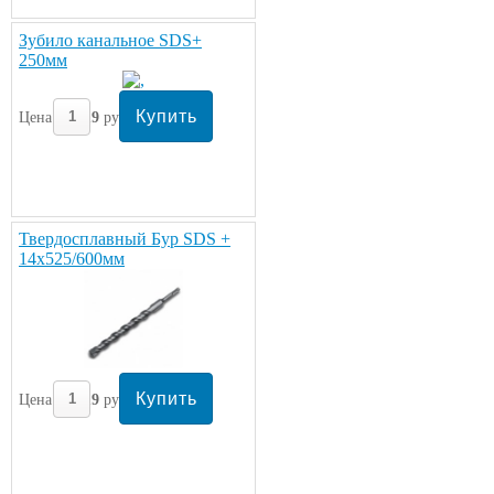
Зубило канальное SDS+
250мм
Цена:
319
руб/шт.
Твердосплавный Бур SDS +
14х525/600мм
Цена:
319
руб/шт.