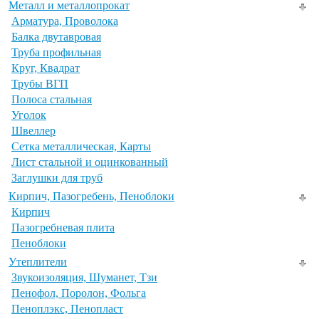
Металл и металлопрокат
Арматура, Проволока
Балка двутавровая
Труба профильная
Круг, Квадрат
Трубы ВГП
Полоса стальная
Уголок
Швеллер
Сетка металлическая, Карты
Лист стальной и оцинкованный
Заглушки для труб
Кирпич, Пазогребень, Пеноблоки
Кирпич
Пазогребневая плита
Пеноблоки
Утеплители
Звукоизоляция, Шуманет, Тзи
Пенофол, Поролон, Фольга
Пеноплэкс, Пенопласт