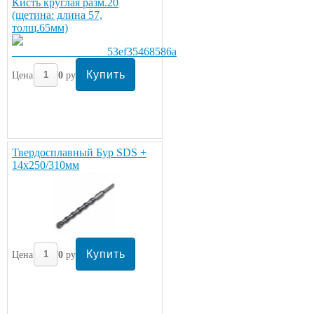
Кисть круглая разм.20
(щетина: длина 57,
толщ.65мм)
Цена:
270
руб/шт.
Твердосплавный Бур SDS +
14х250/310мм
Цена:
270
руб/шт.