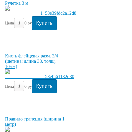
Рулетка 3 м
Цена:
300
руб/шт.
Кисть флейцевая разм. 3/4
(щетина: длина 38, толщ.
10мм)
Цена:
300
руб/шт.
Правило трапеция (ширина 1
метр)