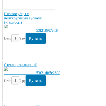
Плоскогубцы с
полукруглыми губками
(утконосы)
Цена:
279
руб/шт.
Стеклорез алмазный
Цена:
279
руб/шт.