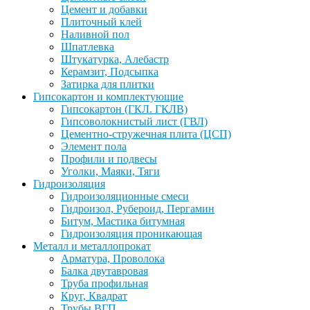
Цемент и добавки
Плиточный клей
Наливной пол
Шпатлевка
Штукатурка, Алебастр
Керамзит, Подсыпка
Затирка для плитки
Гипсокартон и комплектующие
Гипсокартон (ГКЛ. ГКЛВ)
Гипсоволокнистый лист (ГВЛ)
Цементно-стружечная плита (ЦСП)
Элемент пола
Профили и подвесы
Уголки, Маяки, Тяги
Гидроизоляция
Гидроизоляционные смеси
Гидроизол, Рубероид, Пергамин
Битум, Мастика битумная
Гидроизоляция проникающая
Металл и металлопрокат
Арматура, Проволока
Балка двутавровая
Труба профильная
Круг, Квадрат
Трубы ВГП