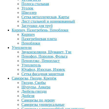
Полоса стальная
Уголок
Швеллер
Сетка металлическая, Карты
Лист стальной и оцинкованный
Заглушки для труб
Кирпич, Пазогребень, Пеноблоки
Кирпич
Пазогребневая плита
Пеноблоки
Утеплители
Звукоизоляция, Шуманет, Тзи
Пенофол, Поролон, Фольга
Пеноплэкс, Пенопласт
Утеплитель
Ютафол, Изоспан, Изовек
Сетка фасадная защитная
Саморезы, Гвозди, Крепёж
Гвозди, Скобы
Шурупы, Анкера
Дюбель-гвозди
Дюбеля
Саморезы по дереву
Саморезы универсальные
Саморезы с прессшайбой для металла