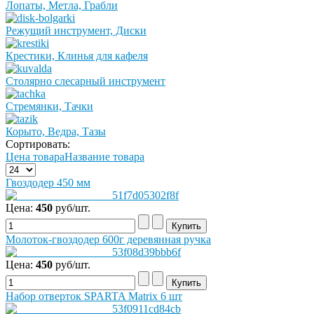
Лопаты, Метла, Грабли
Режущий инструмент, Диски
Крестики, Клинья для кафеля
Столярно слесарный инструмент
Стремянки, Тачки
Корыто, Ведра, Тазы
Сортировать:
Цена товара
Название товара
Гвоздодер 450 мм
Цена:
450
руб/шт.
Молоток-гвоздодер 600г деревянная ручка
Цена:
450
руб/шт.
Набор отверток SPARTA Matrix 6 шт