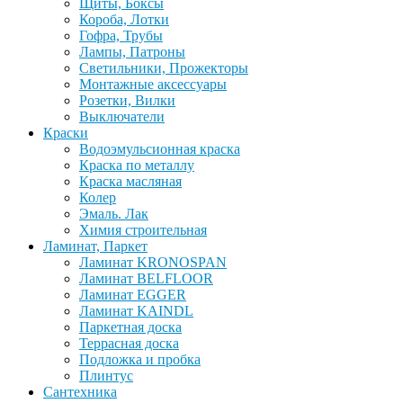
Щиты, Боксы
Короба, Лотки
Гофра, Трубы
Лампы, Патроны
Светильники, Прожекторы
Монтажные аксессуары
Розетки, Вилки
Выключатели
Краски
Водоэмульсионная краска
Краска по металлу
Краска масляная
Колер
Эмаль. Лак
Химия строительная
Ламинат, Паркет
Ламинат KRONOSPAN
Ламинат BELFLOOR
Ламинат EGGER
Ламинат KAINDL
Паркетная доска
Террасная доска
Подложка и пробка
Плинтус
Сантехника