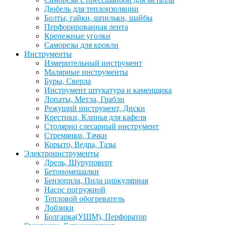
Дюбель для теплоизоляции
Болты, гайки, шпильки, шайбы
Перфорированная лента
Крепежные уголки
Саморезы для кровли
Инструменты
Измерительный инструмент
Малярные инструменты
Буры, Сверла
Инструмент штукатура и каменщика
Лопаты, Метла, Грабли
Режущий инструмент, Диски
Крестики, Клинья для кафеля
Столярно слесарный инструмент
Стремянки, Тачки
Корыто, Ведра, Тазы
Электроинструменты
Дрель, Шуруповерт
Бетономешалки
Бензопила, Пила циркулярная
Насос погружной
Тепловой обогреватель
Лобзики
Болгарка(УШМ), Перфоратор