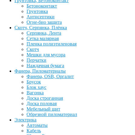
Грунтовка, Бетоноконтакт
Бетоноконтакт
Грунтовка
Антисептики
Огне-био защита
Скотч, Серпянка, Плёнка
Серпянка, Лента
Сетка малярная
Пленка полиэтиленовая
Скотч
Мешки для мусора
Перчатки
Наждачная бумага
Фанера, Пиломатериалы
Фанера, OSB, Оргалит
Брусок
Блок хаус
Вагонка
Доска строганная
Доска половая
Мебельный щит
Обрезной пиломатериал
Электрика
Автоматы
Кабель