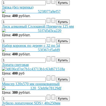
Тяпка (без черенка)
Цена:
400
руб/шт.
Диск алмазный Сплошной Премиум 125 мм
Цена:
400
руб/шт.
Набор коронок по дереву с 32 по 54
Цена:
400
руб/шт.
Лопата снеговая
Цена:
400
руб
Миксер 120х570 мм оцинкованный
Цена:
380
руб/шт.
Зубило лопаточное SDS+ 40х250мм