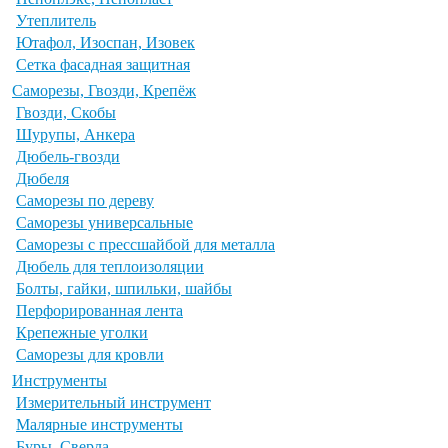
Утеплитель
Ютафол, Изоспан, Изовек
Сетка фасадная защитная
Саморезы, Гвозди, Крепёж
Гвозди, Скобы
Шурупы, Анкера
Дюбель-гвозди
Дюбеля
Саморезы по дереву
Саморезы универсальные
Саморезы с прессшайбой для металла
Дюбель для теплоизоляции
Болты, гайки, шпильки, шайбы
Перфорированная лента
Крепежные уголки
Саморезы для кровли
Инструменты
Измерительный инструмент
Малярные инструменты
Буры, Сверла