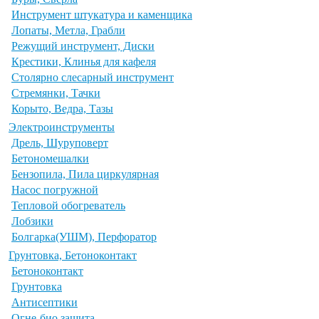
Инструмент штукатура и каменщика
Лопаты, Метла, Грабли
Режущий инструмент, Диски
Крестики, Клинья для кафеля
Столярно слесарный инструмент
Стремянки, Тачки
Корыто, Ведра, Тазы
Электроинструменты
Дрель, Шуруповерт
Бетономешалки
Бензопила, Пила циркулярная
Насос погружной
Тепловой обогреватель
Лобзики
Болгарка(УШМ), Перфоратор
Грунтовка, Бетоноконтакт
Бетоноконтакт
Грунтовка
Антисептики
Огне-био защита