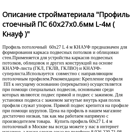
Описание стройматериала "Профиль
стоечный ПС 60х27х0.6мм L-4м (
Кнауф )"
Профиль потолочный 60х27 L 4 м КНАУФ предназначен для
формирования каркаса подвесных потолков и облицовки
стен.Применяется для устройства каркасов подвесных
потолков, облицовок и других конструкций на основе
КНАУФ-листа (ГКЛ, ГКЛВ, ГКЛВО) и КНАУФ-
суперлиста.Используется совместно с направляющим
потолочным профилем.Рекомендации: Крепление профиля
ПП к несущему основанию (перекрытию) осуществляется
при помощи специальных подвесов, основными среди
которых являются: подвес прямой и подвес с зажимом. Для
установки подвеса с зажимом загнутые внутрь края полок
профиля служат упором. Прямой подвес крепится на профиле
при помощи шурупов. Цена на профиль в нашем магазине
достаточно низкая, так как мы работаем напрямую с
производителем товара. Купить профиль 60х27 L 4 м
потолочный в Москве вы всегда можете у нас в интернет
магазине, а также сделав заказ по телефону 8 926 229 71 98.