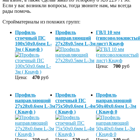
Если у вас возникли вопросы, тогда звоните нам, мы всегда
рады помочь.
Стройматериалы из похожих групп:
Профиль
Профиль
ГВЛ 10 мм
стоечный ПС
направляющий
(гипсоволокнисты
100x50х0.6мм L-
27x28х0.5мм L-3м
лист) Кнауф
3м ( Кнауф )
Цена:
700
руб
Цена:
470
руб
Профиль
Профиль
Профиль
направляющий
стоечный ПС
направляющий
27x28х0.6мм L-3м
75х50х0.6мм L-4м
50х40х0.6мм L-3м
( Кнауф )
( Кнауф )
( Кнауф 0
Цена:
210
руб
Цена:
520
руб
Цена:
340
руб