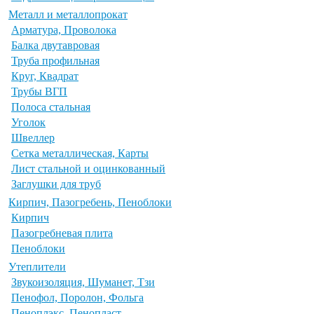
Металл и металлопрокат
Арматура, Проволока
Балка двутавровая
Труба профильная
Круг, Квадрат
Трубы ВГП
Полоса стальная
Уголок
Швеллер
Сетка металлическая, Карты
Лист стальной и оцинкованный
Заглушки для труб
Кирпич, Пазогребень, Пеноблоки
Кирпич
Пазогребневая плита
Пеноблоки
Утеплители
Звукоизоляция, Шуманет, Тзи
Пенофол, Поролон, Фольга
Пеноплэкс, Пенопласт