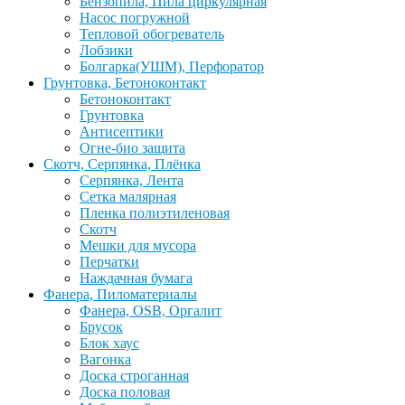
Бензопила, Пила циркулярная
Насос погружной
Тепловой обогреватель
Лобзики
Болгарка(УШМ), Перфоратор
Грунтовка, Бетоноконтакт
Бетоноконтакт
Грунтовка
Антисептики
Огне-био защита
Скотч, Серпянка, Плёнка
Серпянка, Лента
Сетка малярная
Пленка полиэтиленовая
Скотч
Мешки для мусора
Перчатки
Наждачная бумага
Фанера, Пиломатериалы
Фанера, OSB, Оргалит
Брусок
Блок хаус
Вагонка
Доска строганная
Доска половая