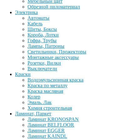
Мебельный щит
Обрезной пиломатериал
Электрика
Автоматы
Кабель
Щиты, Боксы
Короба, Лотки
Гофра, Трубы
Лампы, Патроны
Светильники, Прожекторы
Монтажные аксессуары
Розетки, Вилки
Выключатели
Краски
Водоэмульсионная краска
Краска по металлу
Краска масляная
Колер
Эмаль. Лак
Химия строительная
Ламинат, Паркет
Ламинат KRONOSPAN
Ламинат BELFLOOR
Ламинат EGGER
Ламинат KAINDL