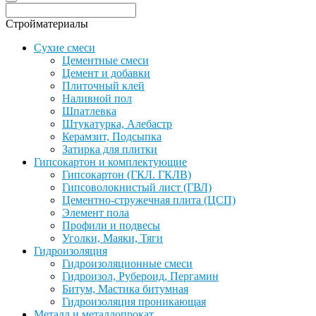
Стройматериалы
Сухие смеси
Цементные смеси
Цемент и добавки
Плиточный клей
Наливной пол
Шпатлевка
Штукатурка, Алебастр
Керамзит, Подсыпка
Затирка для плитки
Гипсокартон и комплектующие
Гипсокартон (ГКЛ. ГКЛВ)
Гипсоволокнистый лист (ГВЛ)
Цементно-стружечная плита (ЦСП)
Элемент пола
Профили и подвесы
Уголки, Маяки, Тяги
Гидроизоляция
Гидроизоляционные смеси
Гидроизол, Рубероид, Пергамин
Битум, Мастика битумная
Гидроизоляция проникающая
Металл и металлопрокат