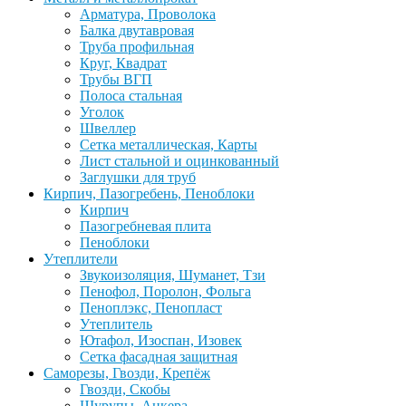
Арматура, Проволока
Балка двутавровая
Труба профильная
Круг, Квадрат
Трубы ВГП
Полоса стальная
Уголок
Швеллер
Сетка металлическая, Карты
Лист стальной и оцинкованный
Заглушки для труб
Кирпич, Пазогребень, Пеноблоки
Кирпич
Пазогребневая плита
Пеноблоки
Утеплители
Звукоизоляция, Шуманет, Тзи
Пенофол, Поролон, Фольга
Пеноплэкс, Пенопласт
Утеплитель
Ютафол, Изоспан, Изовек
Сетка фасадная защитная
Саморезы, Гвозди, Крепёж
Гвозди, Скобы
Шурупы, Анкера