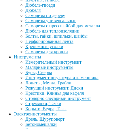
Дюбель-гвозди
Дюбеля
Саморезы по дереву
Саморезы универсальные
Саморезы с прессшайбой для металла
Дюбель для теплоизоляции
Болты, гайки, шпильки, шайбы
Перфорированная лента
Крепежные уголки
Саморезы для кровли
Инструменты
Измерительный инструмент
Малярные инструменты
Буры, Сверла
Инструмент штукатура и каменщика
Лопаты, Метла, Грабли
Режущий инструмент, Диски
Крестики, Клинья для кафеля
Столярно слесарный инструмент
Стремянки, Тачки
Корыто, Ведра, Тазы
Электроинструменты
Дрель, Шуруповерт
Бетономешалки