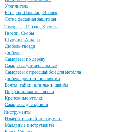
Утеплитель
Ютафол, Изоспан, Изовек
Сетка фасадная защитная
Саморезы, Гвозди, Крепёж
Гвозди, Скобы
Шурупы, Анкера
Дюбель-гвозди
Дюбеля
Саморезы по дереву
Саморезы универсальные
Саморезы с прессшайбой для металла
Дюбель для теплоизоляции
Болты, гайки, шпильки, шайбы
Перфорированная лента
Крепежные уголки
Саморезы для кровли
Инструменты
Измерительный инструмент
Малярные инструменты
Буры, Сверла