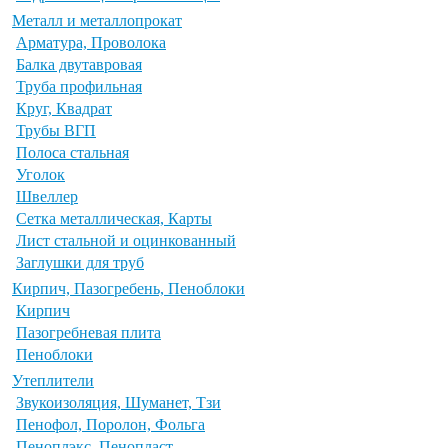
Металл и металлопрокат
Арматура, Проволока
Балка двутавровая
Труба профильная
Круг, Квадрат
Трубы ВГП
Полоса стальная
Уголок
Швеллер
Сетка металлическая, Карты
Лист стальной и оцинкованный
Заглушки для труб
Кирпич, Пазогребень, Пеноблоки
Кирпич
Пазогребневая плита
Пеноблоки
Утеплители
Звукоизоляция, Шуманет, Тзи
Пенофол, Поролон, Фольга
Пеноплэкс, Пенопласт