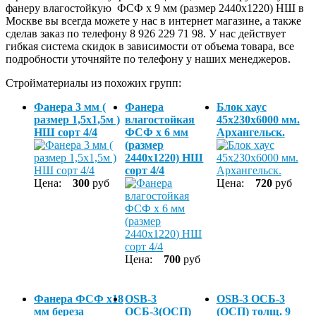
фанеру влагостойкую ФСФ х 9 мм (размер 2440х1220) НШ в
Москве вы всегда можете у нас в интернет магазине, а также
сделав заказ по телефону 8 926 229 71 98. У нас действует
гибкая система скидок в зависимости от объема товара, все
подробности уточняйте по телефону у наших менеджеров.
Стройматериалы из похожих групп:
Фанера 3 мм (
Фанера
Блок хаус
размер 1,5х1,5м )
влагостойкая
45х230х6000 мм.
НШ сорт 4/4
ФСФ х 6 мм
Архангельск.
(размер
2440х1220) НШ
сорт 4/4
Цена:
300
руб
Цена:
720
руб
Цена:
700
руб
Фанера ФСФ х18
OSB-3
OSB-3 ОСБ-3
мм береза
ОСБ-3(ОСП)
(ОСП) толщ. 9