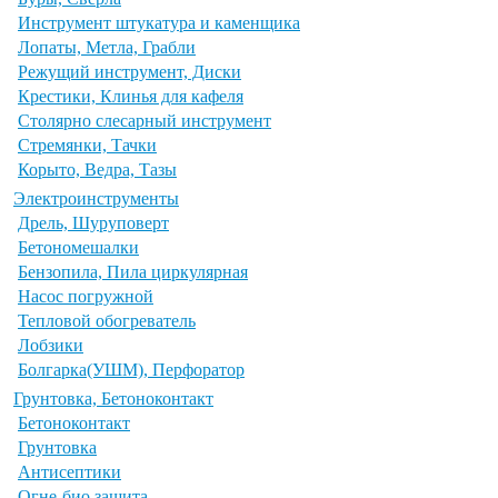
Инструмент штукатура и каменщика
Лопаты, Метла, Грабли
Режущий инструмент, Диски
Крестики, Клинья для кафеля
Столярно слесарный инструмент
Стремянки, Тачки
Корыто, Ведра, Тазы
Электроинструменты
Дрель, Шуруповерт
Бетономешалки
Бензопила, Пила циркулярная
Насос погружной
Тепловой обогреватель
Лобзики
Болгарка(УШМ), Перфоратор
Грунтовка, Бетоноконтакт
Бетоноконтакт
Грунтовка
Антисептики
Огне-био защита