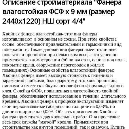
Описание стройматериала "Фанера
влагостойкая ФСФ х 9 мм (размер
2440х1220) НШ сорт 4/4"
Хвойная фанера влагостойкая- этот вид фанеры
изготавливают в основном из сосны. При этом свойства
сосны обеспечивают привлекательный и гармоничный вид
поверхности. Также данный вид фанеры имеет отличные
показатели прочности при невысоком весе, а это успешно
применяется в домостроении (обшивка стен, основа под полы,
покрытие крыш, сооружение перегородок в жилых
помещениях) Основные свойства влагостойкой фанеры:
Хвойная фанера имеет высокую стойкость к гниению и
заражению грибками, благодаря тому, что хвоя пропитана
смолами и имеет склейку на основе фенолформальдегидного
клея. Склейка ФСФ, повышенная влагостойкость хвойной
фанеры, обеспечивают использование в течении длительного
времени. Хвойная фанера в процессе эксплуатации изменяет
свои первоначальные габариты по толщине на 0,03%, по
длине и ширине на 0,02%. Область применения: Хвойная
фанера применяется для кровельных работ. Она прослужит
весь срок службы "мягкой" кровли. Применяется при
строительстве как внутри помещений, так и снаружи. Купить