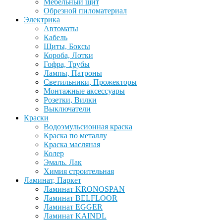
Мебельный щит
Обрезной пиломатериал
Электрика
Автоматы
Кабель
Щиты, Боксы
Короба, Лотки
Гофра, Трубы
Лампы, Патроны
Светильники, Прожекторы
Монтажные аксессуары
Розетки, Вилки
Выключатели
Краски
Водоэмульсионная краска
Краска по металлу
Краска масляная
Колер
Эмаль. Лак
Химия строительная
Ламинат, Паркет
Ламинат KRONOSPAN
Ламинат BELFLOOR
Ламинат EGGER
Ламинат KAINDL