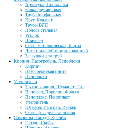
Арматура, Проволока
Балка двутавровая
Труба профильная
Круг, Квадрат
Трубы ВГП
Полоса стальная
Уголок
Швеллер
Сетка металлическая, Карты
Лист стальной и оцинкованный
Заглушки для труб
Кирпич, Пазогребень, Пеноблоки
Кирпич
Пазогребневая плита
Пеноблоки
Утеплители
Звукоизоляция, Шуманет, Тзи
Пенофол, Поролон, Фольга
Пеноплэкс, Пенопласт
Утеплитель
Ютафол, Изоспан, Изовек
Сетка фасадная защитная
Саморезы, Гвозди, Крепёж
Гвозди, Скобы
Шурупы, Анкера