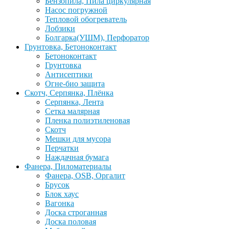
Бензопила, Пила циркулярная
Насос погружной
Тепловой обогреватель
Лобзики
Болгарка(УШМ), Перфоратор
Грунтовка, Бетоноконтакт
Бетоноконтакт
Грунтовка
Антисептики
Огне-био защита
Скотч, Серпянка, Плёнка
Серпянка, Лента
Сетка малярная
Пленка полиэтиленовая
Скотч
Мешки для мусора
Перчатки
Наждачная бумага
Фанера, Пиломатериалы
Фанера, OSB, Оргалит
Брусок
Блок хаус
Вагонка
Доска строганная
Доска половая