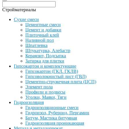
Стройматериалы
Сухие смеси
Цементные смеси
Цемент и добавки
Плиточный клей
Наливной пол
Шпатлевка
Штукатурка, Алебастр
Керамзит, Подсыпка
Затирка для плитки
Гипсокартон и комплектующие
Гипсокартон (ГКЛ. ГКЛВ)
Гипсоволокнистый лист (ГВЛ)
Цементно-стружечная плита (ЦСП)
Элемент пола
Профили и подвесы
Уголки, Маяки, Тяги
Гидроизоляция
Гидроизоляционные смеси
Гидроизол, Рубероид, Пергамин
Битум, Мастика битумная
Гидроизоляция проникающая
Металл и металлопрокат