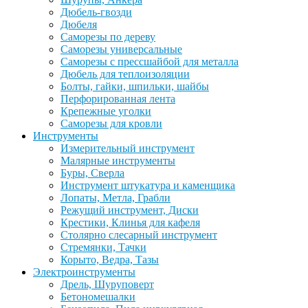
Дюбель-гвозди
Дюбеля
Саморезы по дереву
Саморезы универсальные
Саморезы с прессшайбой для металла
Дюбель для теплоизоляции
Болты, гайки, шпильки, шайбы
Перфорированная лента
Крепежные уголки
Саморезы для кровли
Инструменты
Измерительный инструмент
Малярные инструменты
Буры, Сверла
Инструмент штукатура и каменщика
Лопаты, Метла, Грабли
Режущий инструмент, Диски
Крестики, Клинья для кафеля
Столярно слесарный инструмент
Стремянки, Тачки
Корыто, Ведра, Тазы
Электроинструменты
Дрель, Шуруповерт
Бетономешалки