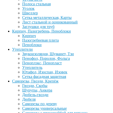
Полоса стальная
Уголок
Швеллер
Сетка металлическая, Карты
Лист стальной и оцинкованный
Заглушки для труб
Кирпич, Пазогребень, Пеноблоки
Кирпич
Пазогребневая плита
Пеноблоки
Утеплители
Звукоизоляция, Шуманет, Тзи
Пенофол, Поролон, Фольга
Пеноплэкс, Пенопласт
Утеплитель
Ютафол, Изоспан, Изовек
Сетка фасадная защитная
Саморезы, Гвозди, Крепёж
Гвозди, Скобы
Шурупы, Анкера
Дюбель-гвозди
Дюбеля
Саморезы по дереву
Саморезы универсальные
Саморезы с прессшайбой для металла