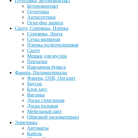
Грунтовка, Бетоноконтакт
Бетоноконтакт
Грунтовка
Антисептики
Огне-био защита
Скотч, Серпянка, Плёнка
Серпянка, Лента
Сетка малярная
Пленка полиэтиленовая
Скотч
Мешки для мусора
Перчатки
Наждачная бумага
Фанера, Пиломатериалы
Фанера, OSB, Оргалит
Брусок
Блок хаус
Вагонка
Доска строганная
Доска половая
Мебельный щит
Обрезной пиломатериал
Электрика
Автоматы
Кабель