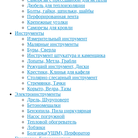
Дюбель для теплоизоляции
Болты, гайки, шпильки, шайбы
Перфорированная лента
Крепежные уголки
Саморезы для кровли
Инструменты
Измерительный инструмент
Малярные инструменты
Буры, Сверла
Инструмент штукатура и каменщика
Лопаты, Метла, Грабли
Режущий инструмент, Диски
Крестики, Клинья для кафеля
Столярно слесарный инструмент
Стремянки, Тачки
Корыто, Ведра, Тазы
Электроинструменты
Дрель, Шуруповерт
Бетономешалки
Бензопила, Пила циркулярная
Насос погружной
Тепловой обогреватель
Лобзики
Болгарка(УШМ), Перфоратор