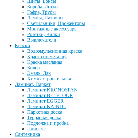
Щиты, Боксы
Короба, Лотки
Гофра, Трубы
Лампы, Патроны
Светильники, Прожекторы
Монтажные аксессуары
Розетки, Вилки
Выключатели
Краски
Водоэмульсионная краска
Краска по металлу
Краска масляная
Колер
Эмаль. Лак
Химия строительная
Ламинат, Паркет
Ламинат KRONOSPAN
Ламинат BELFLOOR
Ламинат EGGER
Ламинат KAINDL
Паркетная доска
Террасная доска
Подложка и пробка
Плинтус
Сантехника