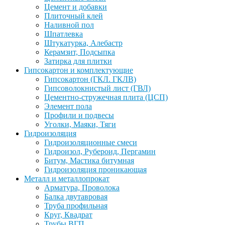
Цемент и добавки
Плиточный клей
Наливной пол
Шпатлевка
Штукатурка, Алебастр
Керамзит, Подсыпка
Затирка для плитки
Гипсокартон и комплектующие
Гипсокартон (ГКЛ. ГКЛВ)
Гипсоволокнистый лист (ГВЛ)
Цементно-стружечная плита (ЦСП)
Элемент пола
Профили и подвесы
Уголки, Маяки, Тяги
Гидроизоляция
Гидроизоляционные смеси
Гидроизол, Рубероид, Пергамин
Битум, Мастика битумная
Гидроизоляция проникающая
Металл и металлопрокат
Арматура, Проволока
Балка двутавровая
Труба профильная
Круг, Квадрат
Трубы ВГП