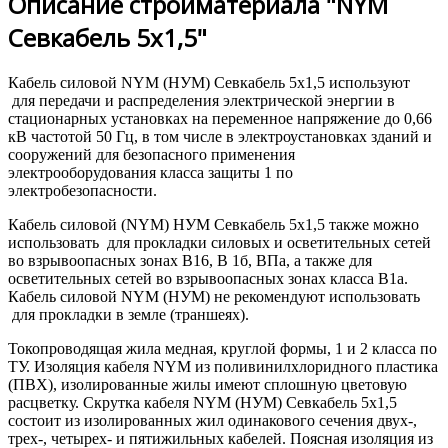
Описание стройматериала "NYM
Севкабель 5х1,5"
Кабель силовой NYM (НУМ) Севкабель 5х1,5 используют
для передачи и распределения электрической энергии в
стационарных установках на переменное напряжение до 0,66
кВ частотой 50 Гц, в том числе в электроустановках зданий и
сооружений для безопасного применения
электрооборудования класса защиты 1 по
электробезопасности.
Кабель силовой (NYM) НУМ Севкабель 5х1,5 также можно
использовать для прокладки силовых и осветительных сетей
во взрывоопасных зонах В16, В 1б, ВПа, а также для
осветительных сетей во взрывоопасных зонах класса В1а.
Кабель силовой NYM (НУМ) не рекомендуют использовать
для прокладки в земле (траншеях).
Токопроводящая жила медная, круглой формы, 1 и 2 класса по
ТУ. Изоляция кабеля NYM из поливинилхлоридного пластика
(ПВХ), изолированные жилы имеют сплошную цветовую
расцветку. Скрутка кабеля NYM (НУМ) Севкабель 5х1,5
состоит из изолированных жил одинакового сечения двух-,
трех-, четырех- и пятижильных кабелей. Поясная изоляция из