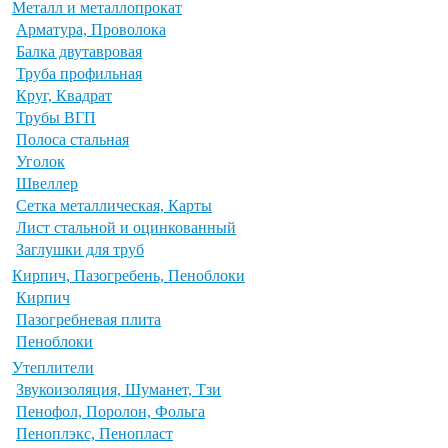
Металл и металлопрокат
Арматура, Проволока
Балка двутавровая
Труба профильная
Круг, Квадрат
Трубы ВГП
Полоса стальная
Уголок
Швеллер
Сетка металлическая, Карты
Лист стальной и оцинкованный
Заглушки для труб
Кирпич, Пазогребень, Пеноблоки
Кирпич
Пазогребневая плита
Пеноблоки
Утеплители
Звукоизоляция, Шуманет, Тзи
Пенофол, Поролон, Фольга
Пеноплэкс, Пенопласт