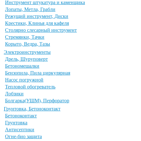
Инструмент штукатура и каменщика
Лопаты, Метла, Грабли
Режущий инструмент, Диски
Крестики, Клинья для кафеля
Столярно слесарный инструмент
Стремянки, Тачки
Корыто, Ведра, Тазы
Электроинструменты
Дрель, Шуруповерт
Бетономешалки
Бензопила, Пила циркулярная
Насос погружной
Тепловой обогреватель
Лобзики
Болгарка(УШМ), Перфоратор
Грунтовка, Бетоноконтакт
Бетоноконтакт
Грунтовка
Антисептики
Огне-био защита