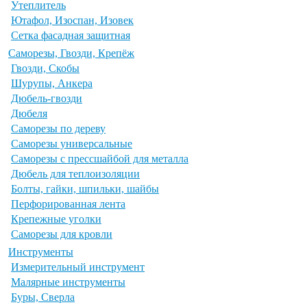
Утеплитель
Ютафол, Изоспан, Изовек
Сетка фасадная защитная
Саморезы, Гвозди, Крепёж
Гвозди, Скобы
Шурупы, Анкера
Дюбель-гвозди
Дюбеля
Саморезы по дереву
Саморезы универсальные
Саморезы с прессшайбой для металла
Дюбель для теплоизоляции
Болты, гайки, шпильки, шайбы
Перфорированная лента
Крепежные уголки
Саморезы для кровли
Инструменты
Измерительный инструмент
Малярные инструменты
Буры, Сверла