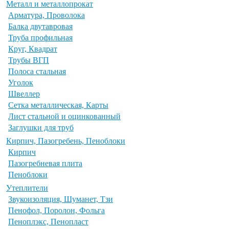
Металл и металлопрокат
Арматура, Проволока
Балка двутавровая
Труба профильная
Круг, Квадрат
Трубы ВГП
Полоса стальная
Уголок
Швеллер
Сетка металлическая, Карты
Лист стальной и оцинкованный
Заглушки для труб
Кирпич, Пазогребень, Пеноблоки
Кирпич
Пазогребневая плита
Пеноблоки
Утеплители
Звукоизоляция, Шуманет, Тзи
Пенофол, Поролон, Фольга
Пеноплэкс, Пенопласт