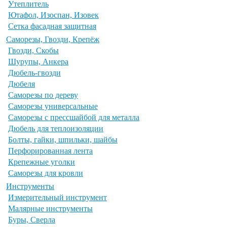
Утеплитель
Ютафол, Изоспан, Изовек
Сетка фасадная защитная
Саморезы, Гвозди, Крепёж
Гвозди, Скобы
Шурупы, Анкера
Дюбель-гвозди
Дюбеля
Саморезы по дереву
Саморезы универсальные
Саморезы с прессшайбой для металла
Дюбель для теплоизоляции
Болты, гайки, шпильки, шайбы
Перфорированная лента
Крепежные уголки
Саморезы для кровли
Инструменты
Измерительный инструмент
Малярные инструменты
Буры, Сверла