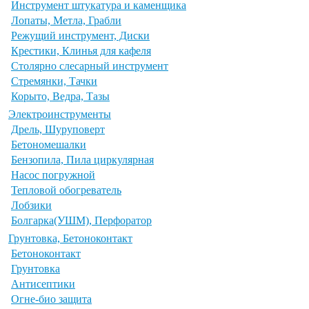
Инструмент штукатура и каменщика
Лопаты, Метла, Грабли
Режущий инструмент, Диски
Крестики, Клинья для кафеля
Столярно слесарный инструмент
Стремянки, Тачки
Корыто, Ведра, Тазы
Электроинструменты
Дрель, Шуруповерт
Бетономешалки
Бензопила, Пила циркулярная
Насос погружной
Тепловой обогреватель
Лобзики
Болгарка(УШМ), Перфоратор
Грунтовка, Бетоноконтакт
Бетоноконтакт
Грунтовка
Антисептики
Огне-био защита