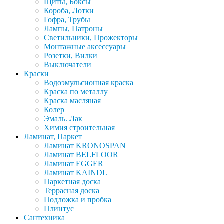
Щиты, Боксы
Короба, Лотки
Гофра, Трубы
Лампы, Патроны
Светильники, Прожекторы
Монтажные аксессуары
Розетки, Вилки
Выключатели
Краски
Водоэмульсионная краска
Краска по металлу
Краска масляная
Колер
Эмаль. Лак
Химия строительная
Ламинат, Паркет
Ламинат KRONOSPAN
Ламинат BELFLOOR
Ламинат EGGER
Ламинат KAINDL
Паркетная доска
Террасная доска
Подложка и пробка
Плинтус
Сантехника