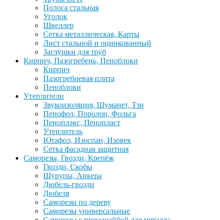
Полоса стальная
Уголок
Швеллер
Сетка металлическая, Карты
Лист стальной и оцинкованный
Заглушки для труб
Кирпич, Пазогребень, Пеноблоки
Кирпич
Пазогребневая плита
Пеноблоки
Утеплители
Звукоизоляция, Шуманет, Тзи
Пенофол, Поролон, Фольга
Пеноплэкс, Пенопласт
Утеплитель
Ютафол, Изоспан, Изовек
Сетка фасадная защитная
Саморезы, Гвозди, Крепёж
Гвозди, Скобы
Шурупы, Анкера
Дюбель-гвозди
Дюбеля
Саморезы по дереву
Саморезы универсальные
Саморезы с прессшайбой для металла