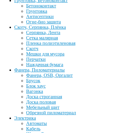
Грунтовка, Бетоноконтакт
Бетоноконтакт
Грунтовка
Антисептики
Огне-био защита
Скотч, Серпянка, Плёнка
Серпянка, Лента
Сетка малярная
Пленка полиэтиленовая
Скотч
Мешки для мусора
Перчатки
Наждачная бумага
Фанера, Пиломатериалы
Фанера, OSB, Оргалит
Брусок
Блок хаус
Вагонка
Доска строганная
Доска половая
Мебельный щит
Обрезной пиломатериал
Электрика
Автоматы
Кабель