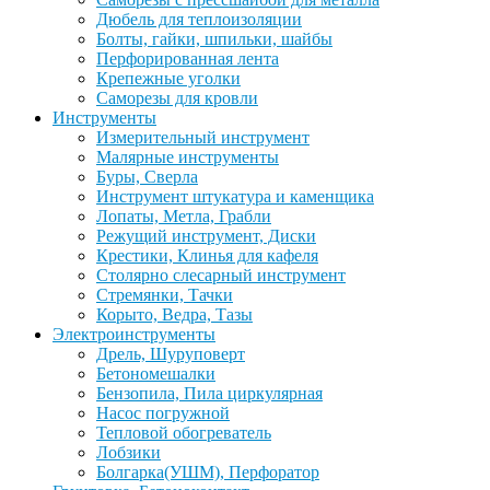
Дюбель для теплоизоляции
Болты, гайки, шпильки, шайбы
Перфорированная лента
Крепежные уголки
Саморезы для кровли
Инструменты
Измерительный инструмент
Малярные инструменты
Буры, Сверла
Инструмент штукатура и каменщика
Лопаты, Метла, Грабли
Режущий инструмент, Диски
Крестики, Клинья для кафеля
Столярно слесарный инструмент
Стремянки, Тачки
Корыто, Ведра, Тазы
Электроинструменты
Дрель, Шуруповерт
Бетономешалки
Бензопила, Пила циркулярная
Насос погружной
Тепловой обогреватель
Лобзики
Болгарка(УШМ), Перфоратор