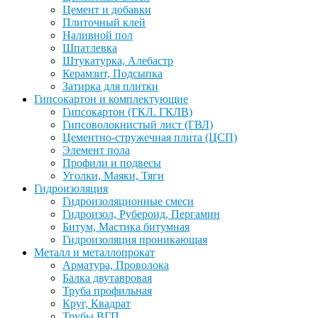
Цемент и добавки
Плиточный клей
Наливной пол
Шпатлевка
Штукатурка, Алебастр
Керамзит, Подсыпка
Затирка для плитки
Гипсокартон и комплектующие
Гипсокартон (ГКЛ. ГКЛВ)
Гипсоволокнистый лист (ГВЛ)
Цементно-стружечная плита (ЦСП)
Элемент пола
Профили и подвесы
Уголки, Маяки, Тяги
Гидроизоляция
Гидроизоляционные смеси
Гидроизол, Рубероид, Пергамин
Битум, Мастика битумная
Гидроизоляция проникающая
Металл и металлопрокат
Арматура, Проволока
Балка двутавровая
Труба профильная
Круг, Квадрат
Трубы ВГП