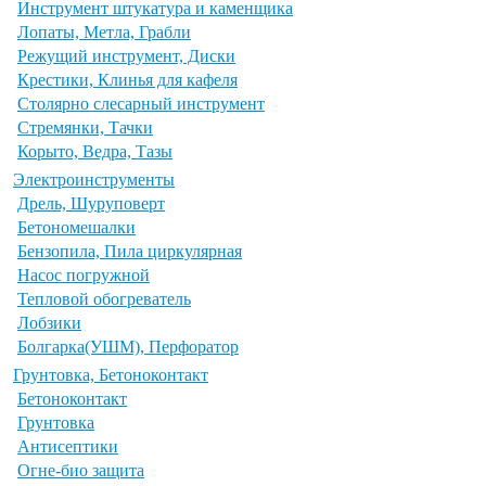
Инструмент штукатура и каменщика
Лопаты, Метла, Грабли
Режущий инструмент, Диски
Крестики, Клинья для кафеля
Столярно слесарный инструмент
Стремянки, Тачки
Корыто, Ведра, Тазы
Электроинструменты
Дрель, Шуруповерт
Бетономешалки
Бензопила, Пила циркулярная
Насос погружной
Тепловой обогреватель
Лобзики
Болгарка(УШМ), Перфоратор
Грунтовка, Бетоноконтакт
Бетоноконтакт
Грунтовка
Антисептики
Огне-био защита