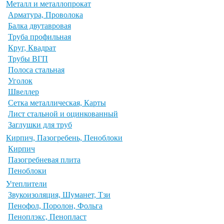
Металл и металлопрокат
Арматура, Проволока
Балка двутавровая
Труба профильная
Круг, Квадрат
Трубы ВГП
Полоса стальная
Уголок
Швеллер
Сетка металлическая, Карты
Лист стальной и оцинкованный
Заглушки для труб
Кирпич, Пазогребень, Пеноблоки
Кирпич
Пазогребневая плита
Пеноблоки
Утеплители
Звукоизоляция, Шуманет, Тзи
Пенофол, Поролон, Фольга
Пеноплэкс, Пенопласт