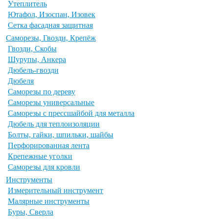
Утеплитель
Ютафол, Изоспан, Изовек
Сетка фасадная защитная
Саморезы, Гвозди, Крепёж
Гвозди, Скобы
Шурупы, Анкера
Дюбель-гвозди
Дюбеля
Саморезы по дереву
Саморезы универсальные
Саморезы с прессшайбой для металла
Дюбель для теплоизоляции
Болты, гайки, шпильки, шайбы
Перфорированная лента
Крепежные уголки
Саморезы для кровли
Инструменты
Измерительный инструмент
Малярные инструменты
Буры, Сверла