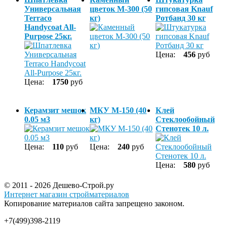
Универсальная
цветок М-300 (50
гипсовая Knauf
Terraco
кг)
Ротбанд 30 кг
Handycoat All-
Purpose 25кг.
Цена:
456
руб
Цена:
1750
руб
Керамзит мешок
МКУ М-150 (40
Клей
0.05 м3
кг)
Стеклообойный
Стенотек 10 л.
Цена:
110
руб
Цена:
240
руб
Цена:
580
руб
© 2011 - 2026 Дешево-Строй.ру
Интернет магазин стройматериалов
Копирование материалов сайта запрещено законом.
+7(499)398-2119