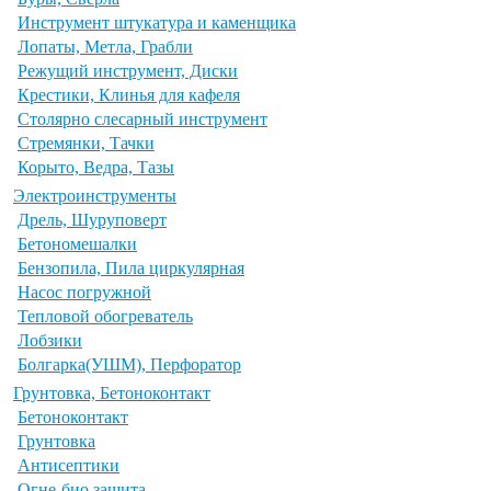
Инструмент штукатура и каменщика
Лопаты, Метла, Грабли
Режущий инструмент, Диски
Крестики, Клинья для кафеля
Столярно слесарный инструмент
Стремянки, Тачки
Корыто, Ведра, Тазы
Электроинструменты
Дрель, Шуруповерт
Бетономешалки
Бензопила, Пила циркулярная
Насос погружной
Тепловой обогреватель
Лобзики
Болгарка(УШМ), Перфоратор
Грунтовка, Бетоноконтакт
Бетоноконтакт
Грунтовка
Антисептики
Огне-био защита