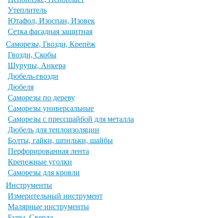
Утеплитель
Ютафол, Изоспан, Изовек
Сетка фасадная защитная
Саморезы, Гвозди, Крепёж
Гвозди, Скобы
Шурупы, Анкера
Дюбель-гвозди
Дюбеля
Саморезы по дереву
Саморезы универсальные
Саморезы с прессшайбой для металла
Дюбель для теплоизоляции
Болты, гайки, шпильки, шайбы
Перфорированная лента
Крепежные уголки
Саморезы для кровли
Инструменты
Измерительный инструмент
Малярные инструменты
Буры, Сверла