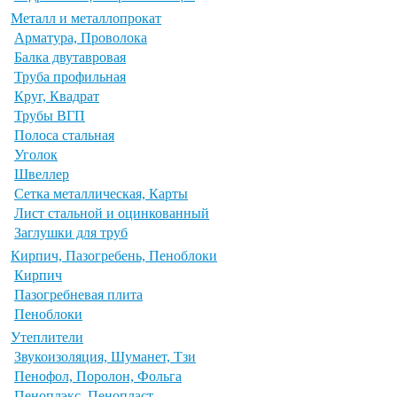
Металл и металлопрокат
Арматура, Проволока
Балка двутавровая
Труба профильная
Круг, Квадрат
Трубы ВГП
Полоса стальная
Уголок
Швеллер
Сетка металлическая, Карты
Лист стальной и оцинкованный
Заглушки для труб
Кирпич, Пазогребень, Пеноблоки
Кирпич
Пазогребневая плита
Пеноблоки
Утеплители
Звукоизоляция, Шуманет, Тзи
Пенофол, Поролон, Фольга
Пеноплэкс, Пенопласт