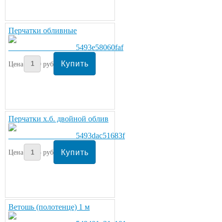
Перчатки обливные
Цена:
30
руб/пара
Перчатки х.б. двойной облив
Цена:
35
руб/пара
Ветошь (полотенце) 1 м