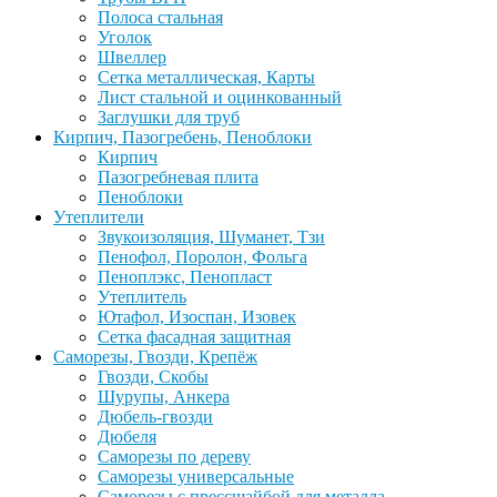
Полоса стальная
Уголок
Швеллер
Сетка металлическая, Карты
Лист стальной и оцинкованный
Заглушки для труб
Кирпич, Пазогребень, Пеноблоки
Кирпич
Пазогребневая плита
Пеноблоки
Утеплители
Звукоизоляция, Шуманет, Тзи
Пенофол, Поролон, Фольга
Пеноплэкс, Пенопласт
Утеплитель
Ютафол, Изоспан, Изовек
Сетка фасадная защитная
Саморезы, Гвозди, Крепёж
Гвозди, Скобы
Шурупы, Анкера
Дюбель-гвозди
Дюбеля
Саморезы по дереву
Саморезы универсальные
Саморезы с прессшайбой для металла