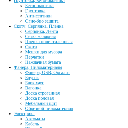
Грунтовка, Бетоноконтакт
Бетоноконтакт
Грунтовка
Антисептики
Огне-био защита
Скотч, Серпянка, Плёнка
Серпянка, Лента
Сетка малярная
Пленка полиэтиленовая
Скотч
Мешки для мусора
Перчатки
Наждачная бумага
Фанера, Пиломатериалы
Фанера, OSB, Оргалит
Брусок
Блок хаус
Вагонка
Доска строганная
Доска половая
Мебельный щит
Обрезной пиломатериал
Электрика
Автоматы
Кабель