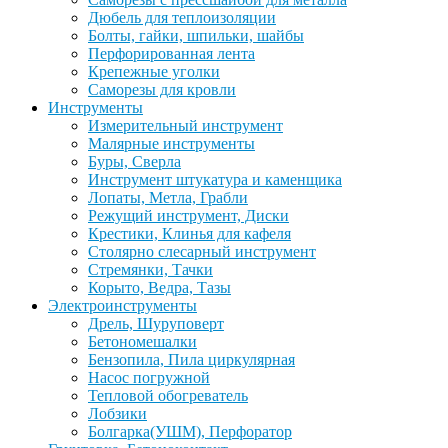
Дюбель для теплоизоляции
Болты, гайки, шпильки, шайбы
Перфорированная лента
Крепежные уголки
Саморезы для кровли
Инструменты
Измерительный инструмент
Малярные инструменты
Буры, Сверла
Инструмент штукатура и каменщика
Лопаты, Метла, Грабли
Режущий инструмент, Диски
Крестики, Клинья для кафеля
Столярно слесарный инструмент
Стремянки, Тачки
Корыто, Ведра, Тазы
Электроинструменты
Дрель, Шуруповерт
Бетономешалки
Бензопила, Пила циркулярная
Насос погружной
Тепловой обогреватель
Лобзики
Болгарка(УШМ), Перфоратор