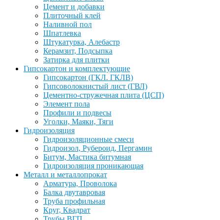
Цемент и добавки
Плиточный клей
Наливной пол
Шпатлевка
Штукатурка, Алебастр
Керамзит, Подсыпка
Затирка для плитки
Гипсокартон и комплектующие
Гипсокартон (ГКЛ. ГКЛВ)
Гипсоволокнистый лист (ГВЛ)
Цементно-стружечная плита (ЦСП)
Элемент пола
Профили и подвесы
Уголки, Маяки, Тяги
Гидроизоляция
Гидроизоляционные смеси
Гидроизол, Рубероид, Пергамин
Битум, Мастика битумная
Гидроизоляция проникающая
Металл и металлопрокат
Арматура, Проволока
Балка двутавровая
Труба профильная
Круг, Квадрат
Трубы ВГП