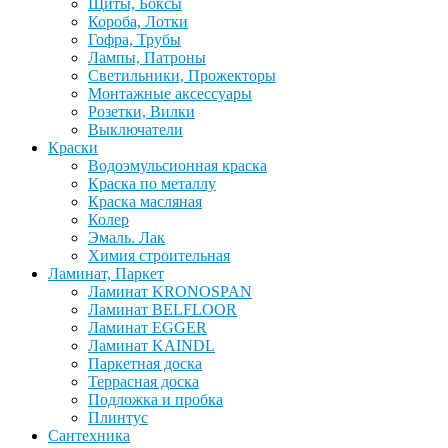
Щиты, Боксы
Короба, Лотки
Гофра, Трубы
Лампы, Патроны
Светильники, Прожекторы
Монтажные аксессуары
Розетки, Вилки
Выключатели
Краски
Водоэмульсионная краска
Краска по металлу
Краска масляная
Колер
Эмаль. Лак
Химия строительная
Ламинат, Паркет
Ламинат KRONOSPAN
Ламинат BELFLOOR
Ламинат EGGER
Ламинат KAINDL
Паркетная доска
Террасная доска
Подложка и пробка
Плинтус
Сантехника