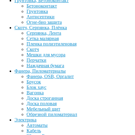
Грунтовка, Бетоноконтакт
Бетоноконтакт
Грунтовка
Антисептики
Огне-био защита
Скотч, Серпянка, Плёнка
Серпянка, Лента
Сетка малярная
Пленка полиэтиленовая
Скотч
Мешки для мусора
Перчатки
Наждачная бумага
Фанера, Пиломатериалы
Фанера, OSB, Оргалит
Брусок
Блок хаус
Вагонка
Доска строганная
Доска половая
Мебельный щит
Обрезной пиломатериал
Электрика
Автоматы
Кабель