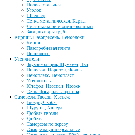
Полоса стальная
Уголок
Швеллер
Сетка металлическая, Карты
Лист стальной и оцинкованный
Заглушки для труб
Кирпич, Пазогребень, Пеноблоки
Кирпич
Пазогребневая плита
Пеноблоки
Утеплители
Звукоизоляция, Шуманет, Тзи
Пенофол, Поролон, Фольга
Пеноплэкс, Пенопласт
Утеплитель
Ютафол, Изоспан, Изовек
Сетка фасадная защитная
Саморезы, Гвозди, Крепёж
Гвозди, Скобы
Шурупы, Анкера
Дюбель-гвозди
Дюбеля
Саморезы по дереву
Саморезы универсальные
Саморезы с прессшайбой для металла