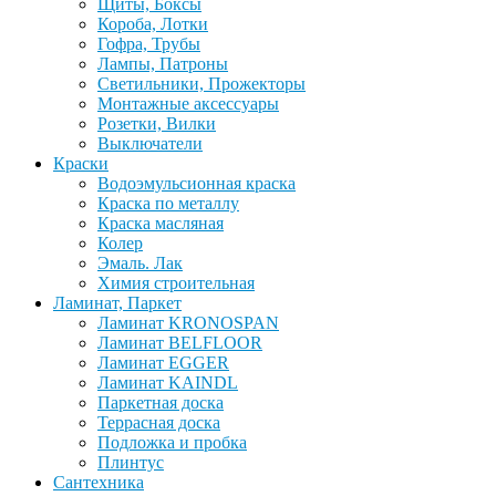
Щиты, Боксы
Короба, Лотки
Гофра, Трубы
Лампы, Патроны
Светильники, Прожекторы
Монтажные аксессуары
Розетки, Вилки
Выключатели
Краски
Водоэмульсионная краска
Краска по металлу
Краска масляная
Колер
Эмаль. Лак
Химия строительная
Ламинат, Паркет
Ламинат KRONOSPAN
Ламинат BELFLOOR
Ламинат EGGER
Ламинат KAINDL
Паркетная доска
Террасная доска
Подложка и пробка
Плинтус
Сантехника