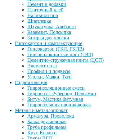
Цемент и добавки
Плиточный клей
Наливной пол
Шпатлевка
Штукатурка, Алебастр
Керамзит, Подсыпка
Затирка для плитки
Гипсокартон и комплектующие
Гипсокартон (ГКЛ. ГКЛВ)
Гипсоволокнистый лист (ГВЛ)
Цементно-стружечная плита (ЦСП)
Элемент пола
Профили и подвесы
Уголки, Маяки, Тяги
Гидроизоляция
Гидроизоляционные смеси
Гидроизол, Рубероид, Пергамин
Битум, Мастика битумная
Гидроизоляция проникающая
Металл и металлопрокат
Арматура, Проволока
Балка двутавровая
Труба профильная
Круг, Квадрат
Трубы ВГП