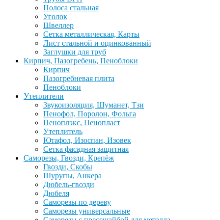
Полоса стальная
Уголок
Швеллер
Сетка металлическая, Карты
Лист стальной и оцинкованный
Заглушки для труб
Кирпич, Пазогребень, Пеноблоки
Кирпич
Пазогребневая плита
Пеноблоки
Утеплители
Звукоизоляция, Шуманет, Тзи
Пенофол, Поролон, Фольга
Пеноплэкс, Пенопласт
Утеплитель
Ютафол, Изоспан, Изовек
Сетка фасадная защитная
Саморезы, Гвозди, Крепёж
Гвозди, Скобы
Шурупы, Анкера
Дюбель-гвозди
Дюбеля
Саморезы по дереву
Саморезы универсальные
Саморезы с прессшайбой для металла