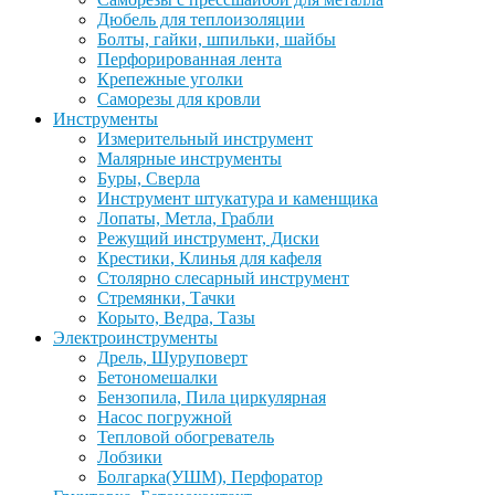
Дюбель для теплоизоляции
Болты, гайки, шпильки, шайбы
Перфорированная лента
Крепежные уголки
Саморезы для кровли
Инструменты
Измерительный инструмент
Малярные инструменты
Буры, Сверла
Инструмент штукатура и каменщика
Лопаты, Метла, Грабли
Режущий инструмент, Диски
Крестики, Клинья для кафеля
Столярно слесарный инструмент
Стремянки, Тачки
Корыто, Ведра, Тазы
Электроинструменты
Дрель, Шуруповерт
Бетономешалки
Бензопила, Пила циркулярная
Насос погружной
Тепловой обогреватель
Лобзики
Болгарка(УШМ), Перфоратор