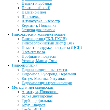
Цемент и добавки
Плиточный клей
Наливной пол
Шпатлевка
Штукатурка, Алебастр
Керамзит, Подсыпка
Затирка для плитки
Гипсокартон и комплектующие
Гипсокартон (ГКЛ. ГКЛВ)
Гипсоволокнистый лист (ГВЛ)
Цементно-стружечная плита (ЦСП)
Элемент пола
Профили и подвесы
Уголки, Маяки, Тяги
Гидроизоляция
Гидроизоляционные смеси
Гидроизол, Рубероид, Пергамин
Битум, Мастика битумная
Гидроизоляция проникающая
Металл и металлопрокат
Арматура, Проволока
Балка двутавровая
Труба профильная
Круг, Квадрат
Трубы ВГП