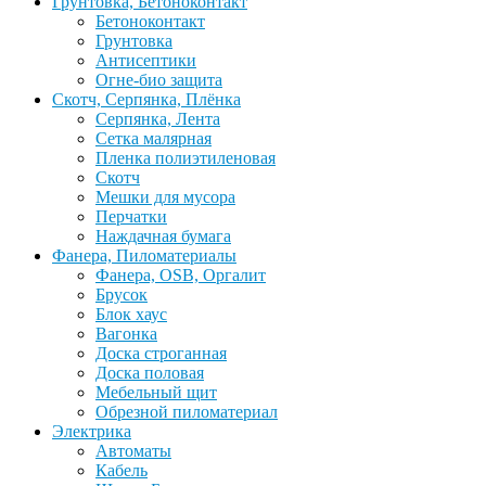
Грунтовка, Бетоноконтакт
Бетоноконтакт
Грунтовка
Антисептики
Огне-био защита
Скотч, Серпянка, Плёнка
Серпянка, Лента
Сетка малярная
Пленка полиэтиленовая
Скотч
Мешки для мусора
Перчатки
Наждачная бумага
Фанера, Пиломатериалы
Фанера, OSB, Оргалит
Брусок
Блок хаус
Вагонка
Доска строганная
Доска половая
Мебельный щит
Обрезной пиломатериал
Электрика
Автоматы
Кабель