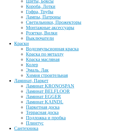
Щиты, Боксы
Короба, Лотки
Гофра, Трубы
Лампы, Патроны
Светильники, Прожекторы
Монтажные аксессуары
Розетки, Вилки
Выключатели
Краски
Водоэмульсионная краска
Краска по металлу
Краска масляная
Колер
Эмаль. Лак
Химия строительная
Ламинат, Паркет
Ламинат KRONOSPAN
Ламинат BELFLOOR
Ламинат EGGER
Ламинат KAINDL
Паркетная доска
Террасная доска
Подложка и пробка
Плинтус
Сантехника