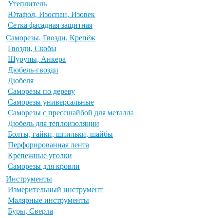
Утеплитель
Ютафол, Изоспан, Изовек
Сетка фасадная защитная
Саморезы, Гвозди, Крепёж
Гвозди, Скобы
Шурупы, Анкера
Дюбель-гвозди
Дюбеля
Саморезы по дереву
Саморезы универсальные
Саморезы с прессшайбой для металла
Дюбель для теплоизоляции
Болты, гайки, шпильки, шайбы
Перфорированная лента
Крепежные уголки
Саморезы для кровли
Инструменты
Измерительный инструмент
Малярные инструменты
Буры, Сверла