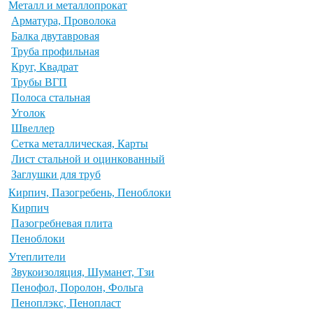
Металл и металлопрокат
Арматура, Проволока
Балка двутавровая
Труба профильная
Круг, Квадрат
Трубы ВГП
Полоса стальная
Уголок
Швеллер
Сетка металлическая, Карты
Лист стальной и оцинкованный
Заглушки для труб
Кирпич, Пазогребень, Пеноблоки
Кирпич
Пазогребневая плита
Пеноблоки
Утеплители
Звукоизоляция, Шуманет, Тзи
Пенофол, Поролон, Фольга
Пеноплэкс, Пенопласт