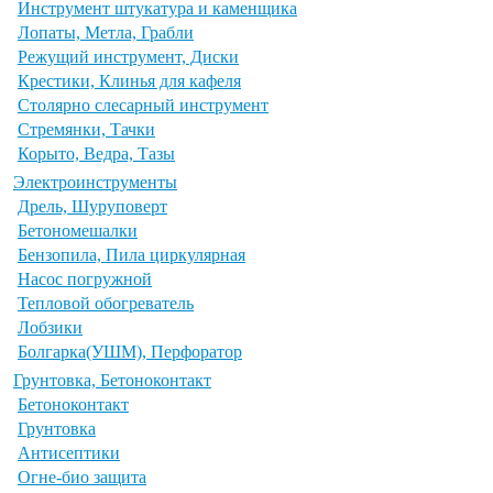
Инструмент штукатура и каменщика
Лопаты, Метла, Грабли
Режущий инструмент, Диски
Крестики, Клинья для кафеля
Столярно слесарный инструмент
Стремянки, Тачки
Корыто, Ведра, Тазы
Электроинструменты
Дрель, Шуруповерт
Бетономешалки
Бензопила, Пила циркулярная
Насос погружной
Тепловой обогреватель
Лобзики
Болгарка(УШМ), Перфоратор
Грунтовка, Бетоноконтакт
Бетоноконтакт
Грунтовка
Антисептики
Огне-био защита