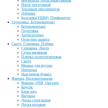
Бензопила, Пила циркулярная
Насос погружной
Тепловой обогреватель
Лобзики
Болгарка(УШМ), Перфоратор
Грунтовка, Бетоноконтакт
Бетоноконтакт
Грунтовка
Антисептики
Огне-био защита
Скотч, Серпянка, Плёнка
Серпянка, Лента
Сетка малярная
Пленка полиэтиленовая
Скотч
Мешки для мусора
Перчатки
Наждачная бумага
Фанера, Пиломатериалы
Фанера, OSB, Оргалит
Брусок
Блок хаус
Вагонка
Доска строганная
Доска половая