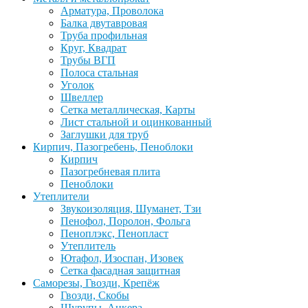
Арматура, Проволока
Балка двутавровая
Труба профильная
Круг, Квадрат
Трубы ВГП
Полоса стальная
Уголок
Швеллер
Сетка металлическая, Карты
Лист стальной и оцинкованный
Заглушки для труб
Кирпич, Пазогребень, Пеноблоки
Кирпич
Пазогребневая плита
Пеноблоки
Утеплители
Звукоизоляция, Шуманет, Тзи
Пенофол, Поролон, Фольга
Пеноплэкс, Пенопласт
Утеплитель
Ютафол, Изоспан, Изовек
Сетка фасадная защитная
Саморезы, Гвозди, Крепёж
Гвозди, Скобы
Шурупы, Анкера