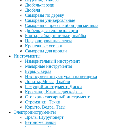
Дюбель-гвозди
Дюбеля
Саморезы по дереву
Саморезы универсальные
Саморезы с прессшайбой для металла
Дюбель для теплоизоляции
Болты, гайки, шпильки, шайбы
Перфорированная лента
Крепежные уголки
Саморезы для кровли
Инструменты
Измерительный инструмент
Малярные инструменты
Буры, Сверла
Инструмент штукатура и каменщика
Лопаты, Метла, Грабли
Режущий инструмент, Диски
Крестики, Клинья для кафеля
Столярно слесарный инструмент
Стремянки, Тачки
Корыто, Ведра, Тазы
Электроинструменты
Дрель, Шуруповерт
Бетономешалки