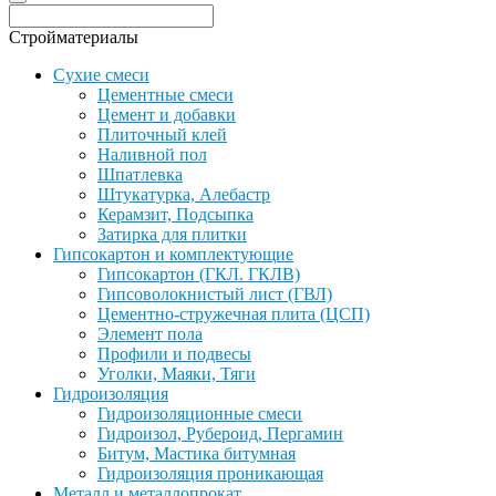
Стройматериалы
Сухие смеси
Цементные смеси
Цемент и добавки
Плиточный клей
Наливной пол
Шпатлевка
Штукатурка, Алебастр
Керамзит, Подсыпка
Затирка для плитки
Гипсокартон и комплектующие
Гипсокартон (ГКЛ. ГКЛВ)
Гипсоволокнистый лист (ГВЛ)
Цементно-стружечная плита (ЦСП)
Элемент пола
Профили и подвесы
Уголки, Маяки, Тяги
Гидроизоляция
Гидроизоляционные смеси
Гидроизол, Рубероид, Пергамин
Битум, Мастика битумная
Гидроизоляция проникающая
Металл и металлопрокат