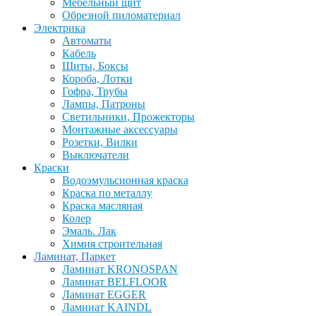
Мебельный щит
Обрезной пиломатериал
Электрика
Автоматы
Кабель
Щиты, Боксы
Короба, Лотки
Гофра, Трубы
Лампы, Патроны
Светильники, Прожекторы
Монтажные аксессуары
Розетки, Вилки
Выключатели
Краски
Водоэмульсионная краска
Краска по металлу
Краска масляная
Колер
Эмаль. Лак
Химия строительная
Ламинат, Паркет
Ламинат KRONOSPAN
Ламинат BELFLOOR
Ламинат EGGER
Ламинат KAINDL