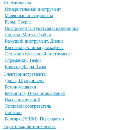
Инструменты
Измерительный инструмент
Малярные инструменты
Буры, Сверла
Инструмент штукатура и каменщика
Лопаты, Метла, Грабли
Режущий инструмент, Диски
Крестики, Клинья для кафеля
Столярно слесарный инструмент
Стремянки, Тачки
Корыто, Ведра, Тазы
Электроинструменты
Дрель, Шуруповерт
Бетономешалки
Бензопила, Пила циркулярная
Насос погружной
Тепловой обогреватель
Лобзики
Болгарка(УШМ), Перфоратор
Грунтовка, Бетоноконтакт