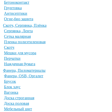
Бетоноконтакт
Грунтовка
Антисептики
Огне-био защита
Скотч, Серпянка, Плёнка
Серпянка, Лента
Сетка малярная
Пленка полиэтиленовая
Скотч
Мешки для мусора
Перчатки
Наждачная бумага
Фанера, Пиломатериалы
Фанера, OSB, Оргалит
Брусок
Блок хаус
Вагонка
Доска строганная
Доска половая
Мебельный щит