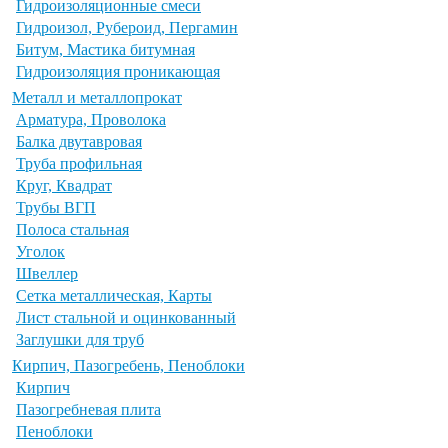
Гидроизоляционные смеси
Гидроизол, Рубероид, Пергамин
Битум, Мастика битумная
Гидроизоляция проникающая
Металл и металлопрокат
Арматура, Проволока
Балка двутавровая
Труба профильная
Круг, Квадрат
Трубы ВГП
Полоса стальная
Уголок
Швеллер
Сетка металлическая, Карты
Лист стальной и оцинкованный
Заглушки для труб
Кирпич, Пазогребень, Пеноблоки
Кирпич
Пазогребневая плита
Пеноблоки