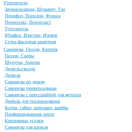
Утеплители
Звукоизоляция, Шуманет, Тзи
Пенофол, Поролон, Фольга
Пеноплэкс, Пенопласт
Утеплитель
Ютафол, Изоспан, Изовек
Сетка фасадная защитная
Саморезы, Гвозди, Крепёж
Гвозди, Скобы
Шурупы, Анкера
Дюбель-гвозди
Дюбеля
Саморезы по дереву
Саморезы универсальные
Саморезы с прессшайбой для металла
Дюбель для теплоизоляции
Болты, гайки, шпильки, шайбы
Перфорированная лента
Крепежные уголки
Саморезы для кровли