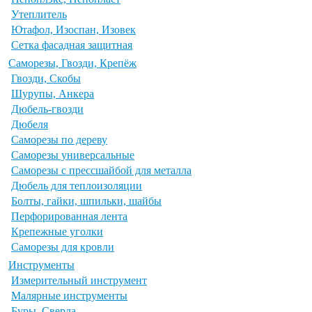
Утеплитель
Ютафол, Изоспан, Изовек
Сетка фасадная защитная
Саморезы, Гвозди, Крепёж
Гвозди, Скобы
Шурупы, Анкера
Дюбель-гвозди
Дюбеля
Саморезы по дереву
Саморезы универсальные
Саморезы с прессшайбой для металла
Дюбель для теплоизоляции
Болты, гайки, шпильки, шайбы
Перфорированная лента
Крепежные уголки
Саморезы для кровли
Инструменты
Измерительный инструмент
Малярные инструменты
Буры, Сверла