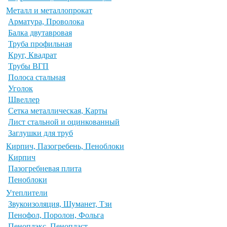
Металл и металлопрокат
Арматура, Проволока
Балка двутавровая
Труба профильная
Круг, Квадрат
Трубы ВГП
Полоса стальная
Уголок
Швеллер
Сетка металлическая, Карты
Лист стальной и оцинкованный
Заглушки для труб
Кирпич, Пазогребень, Пеноблоки
Кирпич
Пазогребневая плита
Пеноблоки
Утеплители
Звукоизоляция, Шуманет, Тзи
Пенофол, Поролон, Фольга
Пеноплэкс, Пенопласт