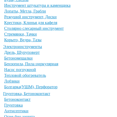
Инструмент штукатура и каменщика
Лопаты, Метла, Грабли
Режущий инструмент, Диски
Крестики, Клинья для кафеля
Столярно слесарный инструмент
Стремянки, Тачки
Корыто, Ведра, Тазы
Электроинструменты
Дрель, Шуруповерт
Бетономешалки
Бензопила, Пила циркулярная
Насос погружной
Тепловой обогреватель
Лобзики
Болгарка(УШМ), Перфоратор
Грунтовка, Бетоноконтакт
Бетоноконтакт
Грунтовка
Антисептики
Огне-био защита