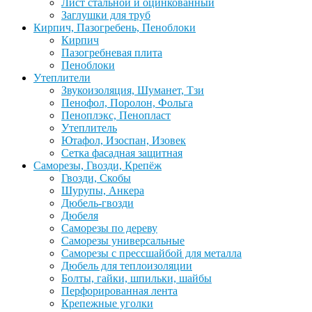
Лист стальной и оцинкованный
Заглушки для труб
Кирпич, Пазогребень, Пеноблоки
Кирпич
Пазогребневая плита
Пеноблоки
Утеплители
Звукоизоляция, Шуманет, Тзи
Пенофол, Поролон, Фольга
Пеноплэкс, Пенопласт
Утеплитель
Ютафол, Изоспан, Изовек
Сетка фасадная защитная
Саморезы, Гвозди, Крепёж
Гвозди, Скобы
Шурупы, Анкера
Дюбель-гвозди
Дюбеля
Саморезы по дереву
Саморезы универсальные
Саморезы с прессшайбой для металла
Дюбель для теплоизоляции
Болты, гайки, шпильки, шайбы
Перфорированная лента
Крепежные уголки