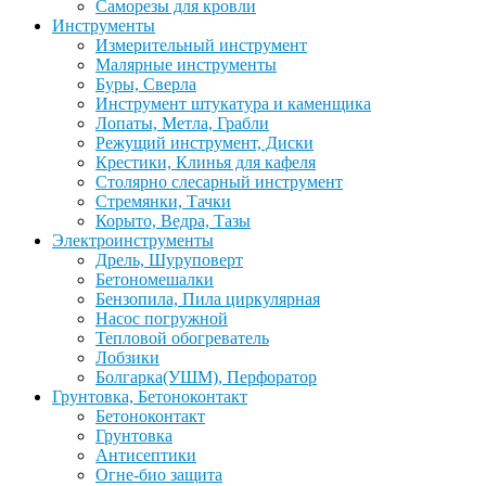
Саморезы для кровли
Инструменты
Измерительный инструмент
Малярные инструменты
Буры, Сверла
Инструмент штукатура и каменщика
Лопаты, Метла, Грабли
Режущий инструмент, Диски
Крестики, Клинья для кафеля
Столярно слесарный инструмент
Стремянки, Тачки
Корыто, Ведра, Тазы
Электроинструменты
Дрель, Шуруповерт
Бетономешалки
Бензопила, Пила циркулярная
Насос погружной
Тепловой обогреватель
Лобзики
Болгарка(УШМ), Перфоратор
Грунтовка, Бетоноконтакт
Бетоноконтакт
Грунтовка
Антисептики
Огне-био защита