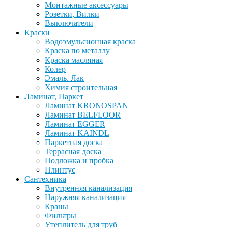
Монтажные аксессуары
Розетки, Вилки
Выключатели
Краски
Водоэмульсионная краска
Краска по металлу
Краска масляная
Колер
Эмаль. Лак
Химия строительная
Ламинат, Паркет
Ламинат KRONOSPAN
Ламинат BELFLOOR
Ламинат EGGER
Ламинат KAINDL
Паркетная доска
Террасная доска
Подложка и пробка
Плинтус
Сантехника
Внутренняя канализация
Наружняя канализация
Краны
Фильтры
Утеплитель для труб