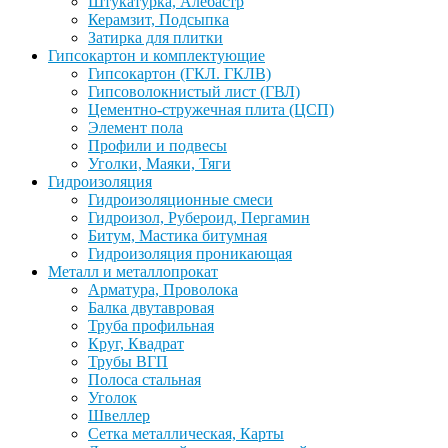
Штукатурка, Алебастр
Керамзит, Подсыпка
Затирка для плитки
Гипсокартон и комплектующие
Гипсокартон (ГКЛ. ГКЛВ)
Гипсоволокнистый лист (ГВЛ)
Цементно-стружечная плита (ЦСП)
Элемент пола
Профили и подвесы
Уголки, Маяки, Тяги
Гидроизоляция
Гидроизоляционные смеси
Гидроизол, Рубероид, Пергамин
Битум, Мастика битумная
Гидроизоляция проникающая
Металл и металлопрокат
Арматура, Проволока
Балка двутавровая
Труба профильная
Круг, Квадрат
Трубы ВГП
Полоса стальная
Уголок
Швеллер
Сетка металлическая, Карты