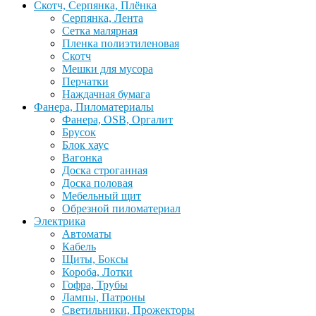
Скотч, Серпянка, Плёнка
Серпянка, Лента
Сетка малярная
Пленка полиэтиленовая
Скотч
Мешки для мусора
Перчатки
Наждачная бумага
Фанера, Пиломатериалы
Фанера, OSB, Оргалит
Брусок
Блок хаус
Вагонка
Доска строганная
Доска половая
Мебельный щит
Обрезной пиломатериал
Электрика
Автоматы
Кабель
Щиты, Боксы
Короба, Лотки
Гофра, Трубы
Лампы, Патроны
Светильники, Прожекторы