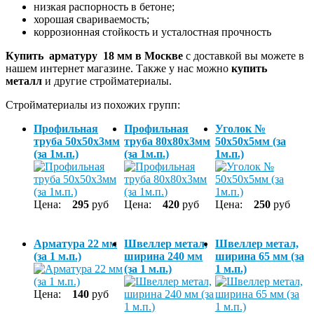
низкая распорность в бетоне;
хорошая свариваемость;
коррозионная стойкость и усталостная прочность
Купить арматуру 18 мм в Москве
с доставкой вы можете в
нашем интернет магазине. Также у нас можно
купить
металл
и другие стройматериалы.
Стройматериалы из похожих групп:
Профильная
Профильная
Уголок №
труба 50х50х3мм
труба 80х80х3мм
50х50х5мм (за
(за 1м.п.)
(за 1м.п.)
1м.п.)
Цена:
295
руб
Цена:
420
руб
Цена:
250
руб
Арматура 22 мм
Швеллер метал,
Швеллер метал,
(за 1 м.п.)
ширина 240 мм
ширина 65 мм (за
(за 1 м.п.)
1 м.п.)
Цена:
140
руб