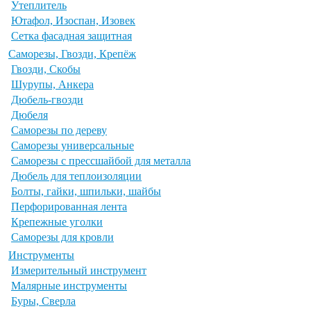
Утеплитель
Ютафол, Изоспан, Изовек
Сетка фасадная защитная
Саморезы, Гвозди, Крепёж
Гвозди, Скобы
Шурупы, Анкера
Дюбель-гвозди
Дюбеля
Саморезы по дереву
Саморезы универсальные
Саморезы с прессшайбой для металла
Дюбель для теплоизоляции
Болты, гайки, шпильки, шайбы
Перфорированная лента
Крепежные уголки
Саморезы для кровли
Инструменты
Измерительный инструмент
Малярные инструменты
Буры, Сверла