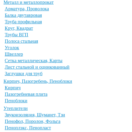
Металл и металлопрокат
Арматура, Проволока
Балка двутавровая
Труба профильная
Круг, Квадрат
Трубы ВГП
Полоса стальная
Уголок
Швеллер
Сетка металлическая, Карты
Лист стальной и оцинкованный
Заглушки для труб
Кирпич, Пазогребень, Пеноблоки
Кирпич
Пазогребневая плита
Пеноблоки
Утеплители
Звукоизоляция, Шуманет, Тзи
Пенофол, Поролон, Фольга
Пеноплэкс, Пенопласт