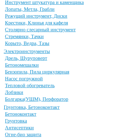
Инструмент штукатура и каменщика
Лопаты, Метла, Грабли
Режущий инструмент, Диски
Крестики, Клинья для кафеля
Столярно слесарный инструмент
Стремянки, Тачки
Корыто, Ведра, Тазы
Электроинструменты
Дрель, Шуруповерт
Бетономешалки
Бензопила, Пила циркулярная
Насос погружной
Тепловой обогреватель
Лобзики
Болгарка(УШМ), Перфоратор
Грунтовка, Бетоноконтакт
Бетоноконтакт
Грунтовка
Антисептики
Огне-био защита