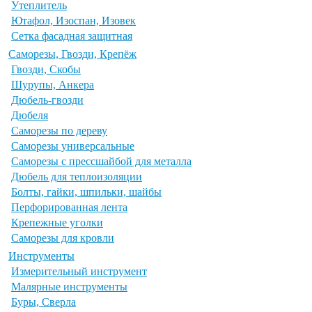
Утеплитель
Ютафол, Изоспан, Изовек
Сетка фасадная защитная
Саморезы, Гвозди, Крепёж
Гвозди, Скобы
Шурупы, Анкера
Дюбель-гвозди
Дюбеля
Саморезы по дереву
Саморезы универсальные
Саморезы с прессшайбой для металла
Дюбель для теплоизоляции
Болты, гайки, шпильки, шайбы
Перфорированная лента
Крепежные уголки
Саморезы для кровли
Инструменты
Измерительный инструмент
Малярные инструменты
Буры, Сверла