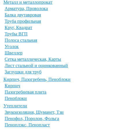
Металл и металлопрокат
Арматура, Проволока
Балка двутавровая
Труба профильная
Круг, Квадрат
Трубы ВГП
Полоса стальная
Уголок
Швеллер
Сетка металлическая, Карты
Лист стальной и оцинкованный
Заглушки для труб
Кирпич, Пазогребень, Пеноблоки
Кирпич
Пазогребневая плита
Пеноблоки
Утеплители
Звукоизоляция, Шуманет, Тзи
Пенофол, Поролон, Фольга
Пеноплэкс, Пенопласт