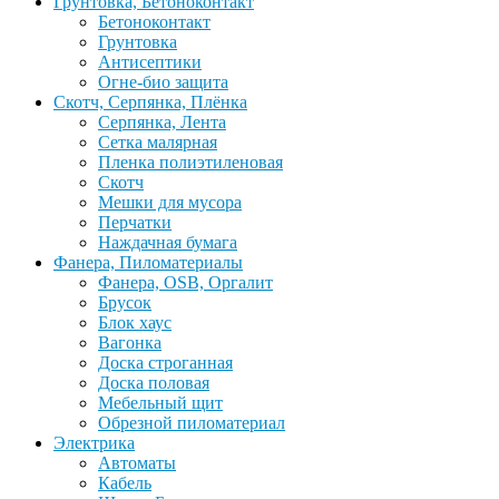
Грунтовка, Бетоноконтакт
Бетоноконтакт
Грунтовка
Антисептики
Огне-био защита
Скотч, Серпянка, Плёнка
Серпянка, Лента
Сетка малярная
Пленка полиэтиленовая
Скотч
Мешки для мусора
Перчатки
Наждачная бумага
Фанера, Пиломатериалы
Фанера, OSB, Оргалит
Брусок
Блок хаус
Вагонка
Доска строганная
Доска половая
Мебельный щит
Обрезной пиломатериал
Электрика
Автоматы
Кабель