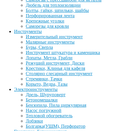
Дюбель для теплоизоляции
Болты, гайки, шпильки, шайбы
Перфорированная лента
Крепежные уголки
Саморезы для кровли
Инструменты
Измерительный инструмент
Малярные инструменты
Буры, Сверла
Инструмент штукатура и каменщика
Лопаты, Метла, Грабли
Режущий инструмент, Диски
Крестики, Клинья для кафеля
Столярно слесарный инструмент
Стремянки, Тачки
Корыто, Ведра, Тазы
Электроинструменты
Дрель, Шуруповерт
Бетономешалки
Бензопила, Пила циркулярная
Насос погружной
Тепловой обогреватель
Лобзики
Болгарка(УШМ), Перфоратор