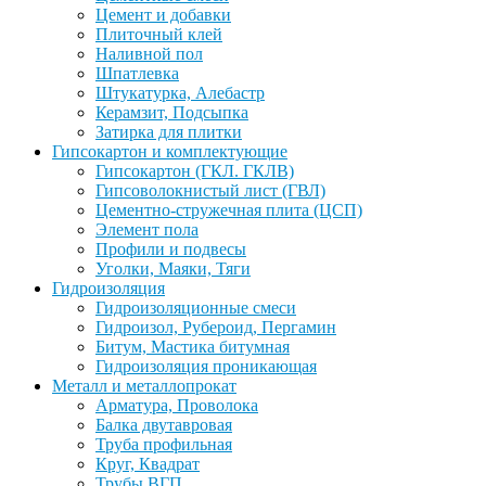
Цемент и добавки
Плиточный клей
Наливной пол
Шпатлевка
Штукатурка, Алебастр
Керамзит, Подсыпка
Затирка для плитки
Гипсокартон и комплектующие
Гипсокартон (ГКЛ. ГКЛВ)
Гипсоволокнистый лист (ГВЛ)
Цементно-стружечная плита (ЦСП)
Элемент пола
Профили и подвесы
Уголки, Маяки, Тяги
Гидроизоляция
Гидроизоляционные смеси
Гидроизол, Рубероид, Пергамин
Битум, Мастика битумная
Гидроизоляция проникающая
Металл и металлопрокат
Арматура, Проволока
Балка двутавровая
Труба профильная
Круг, Квадрат
Трубы ВГП