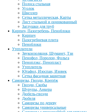
Полоса стальная
Уголок
Швеллер
Сетка металлическая, Карты
Лист стальной и оцинкованный
Заглушки для труб
Кирпич, Пазогребень, Пеноблоки
Кирпич
Пазогребневая плита
Пеноблоки
Утеплители
Звукоизоляция, Шуманет, Тзи
Пенофол, Поролон, Фольга
Пеноплэкс, Пенопласт
Утеплитель
Ютафол, Изоспан, Изовек
Сетка фасадная защитная
Саморезы, Гвозди, Крепёж
Гвозди, Скобы
Шурупы, Анкера
Дюбель-гвозди
Дюбеля
Саморезы по дереву
Саморезы универсальные
Саморезы с прессшайбой для металла