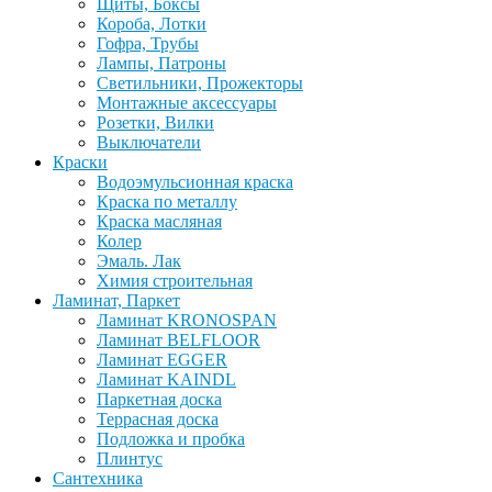
Щиты, Боксы
Короба, Лотки
Гофра, Трубы
Лампы, Патроны
Светильники, Прожекторы
Монтажные аксессуары
Розетки, Вилки
Выключатели
Краски
Водоэмульсионная краска
Краска по металлу
Краска масляная
Колер
Эмаль. Лак
Химия строительная
Ламинат, Паркет
Ламинат KRONOSPAN
Ламинат BELFLOOR
Ламинат EGGER
Ламинат KAINDL
Паркетная доска
Террасная доска
Подложка и пробка
Плинтус
Сантехника