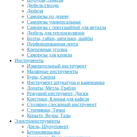
Дюбель-гвозди
Дюбеля
Саморезы по дереву
Саморезы универсальные
Саморезы с прессшайбой для металла
Дюбель для теплоизоляции
Болты, гайки, шпильки, шайбы
Перфорированная лента
Крепежные уголки
Саморезы для кровли
Инструменты
Измерительный инструмент
Малярные инструменты
Буры, Сверла
Инструмент штукатура и каменщика
Лопаты, Метла, Грабли
Режущий инструмент, Диски
Крестики, Клинья для кафеля
Столярно слесарный инструмент
Стремянки, Тачки
Корыто, Ведра, Тазы
Электроинструменты
Дрель, Шуруповерт
Бетономешалки