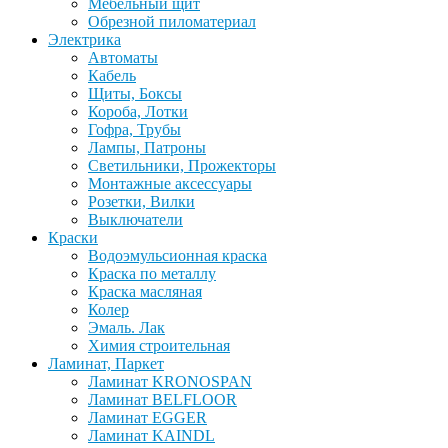
Мебельный щит
Обрезной пиломатериал
Электрика
Автоматы
Кабель
Щиты, Боксы
Короба, Лотки
Гофра, Трубы
Лампы, Патроны
Светильники, Прожекторы
Монтажные аксессуары
Розетки, Вилки
Выключатели
Краски
Водоэмульсионная краска
Краска по металлу
Краска масляная
Колер
Эмаль. Лак
Химия строительная
Ламинат, Паркет
Ламинат KRONOSPAN
Ламинат BELFLOOR
Ламинат EGGER
Ламинат KAINDL