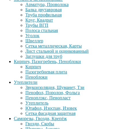
Арматура, Проволока
Балка двутавровая
Труба профильная
Круг, Квадрат
Трубы ВГП
Полоса стальная
Уголок
Швеллер
Сетка металлическая, Карты
Лист стальной и оцинкованный
Заглушки для труб
Кирпич, Пазогребень, Пеноблоки
Кирпич
Пазогребневая плита
Пеноблоки
Утеплители
Звукоизоляция, Шуманет, Тзи
Пенофол, Поролон, Фольга
Пеноплэкс, Пенопласт
Утеплитель
Ютафол, Изоспан, Изовек
Сетка фасадная защитная
Саморезы, Гвозди, Крепёж
Гвозди, Скобы
Шурупы, Анкера