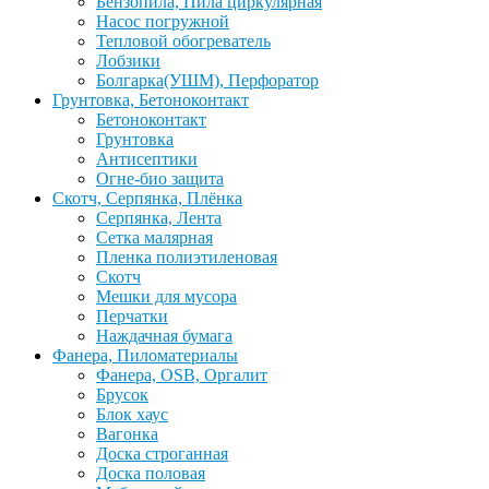
Бензопила, Пила циркулярная
Насос погружной
Тепловой обогреватель
Лобзики
Болгарка(УШМ), Перфоратор
Грунтовка, Бетоноконтакт
Бетоноконтакт
Грунтовка
Антисептики
Огне-био защита
Скотч, Серпянка, Плёнка
Серпянка, Лента
Сетка малярная
Пленка полиэтиленовая
Скотч
Мешки для мусора
Перчатки
Наждачная бумага
Фанера, Пиломатериалы
Фанера, OSB, Оргалит
Брусок
Блок хаус
Вагонка
Доска строганная
Доска половая