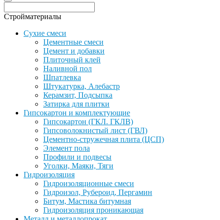
Стройматериалы
Сухие смеси
Цементные смеси
Цемент и добавки
Плиточный клей
Наливной пол
Шпатлевка
Штукатурка, Алебастр
Керамзит, Подсыпка
Затирка для плитки
Гипсокартон и комплектующие
Гипсокартон (ГКЛ. ГКЛВ)
Гипсоволокнистый лист (ГВЛ)
Цементно-стружечная плита (ЦСП)
Элемент пола
Профили и подвесы
Уголки, Маяки, Тяги
Гидроизоляция
Гидроизоляционные смеси
Гидроизол, Рубероид, Пергамин
Битум, Мастика битумная
Гидроизоляция проникающая
Металл и металлопрокат