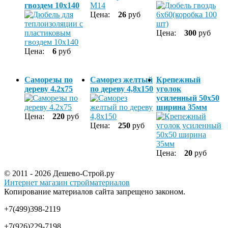
гвоздем 10х140
Цена:
26
руб
Цена:
300
руб
Цена:
6
руб
Саморезы по
Саморез желтый
Крепежный
дереву 4.2х75
по дереву 4,8x150
уголок
усиленный 50х50
ширина 35мм
Цена:
220
руб
Цена:
250
руб
Цена:
20
руб
© 2011 - 2026 Дешево-Строй.ру
Интернет магазин стройматериалов
Копирование материалов сайта запрещено законом.
+7(499)398-2119
+7(926)229-7198