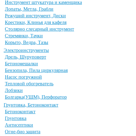
Инструмент штукатура и каменщика
Лопаты, Метла, Грабли
Режущий инструмент, Диски
Крестики, Клинья для кафеля
Столярно слесарный инструмент
Стремянки, Тачки
Корыто, Ведра, Тазы
Электроинструменты
Дрель, Шуруповерт
Бетономешалки
Бензопила, Пила циркулярная
Насос погружной
Тепловой обогреватель
Лобзики
Болгарка(УШМ), Перфоратор
Грунтовка, Бетоноконтакт
Бетоноконтакт
Грунтовка
Антисептики
Огне-био защита