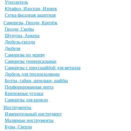
Утеплитель
Ютафол, Изоспан, Изовек
Сетка фасадная защитная
Саморезы, Гвозди, Крепёж
Гвозди, Скобы
Шурупы, Анкера
Дюбель-гвозди
Дюбеля
Саморезы по дереву
Саморезы универсальные
Саморезы с прессшайбой для металла
Дюбель для теплоизоляции
Болты, гайки, шпильки, шайбы
Перфорированная лента
Крепежные уголки
Саморезы для кровли
Инструменты
Измерительный инструмент
Малярные инструменты
Буры, Сверла