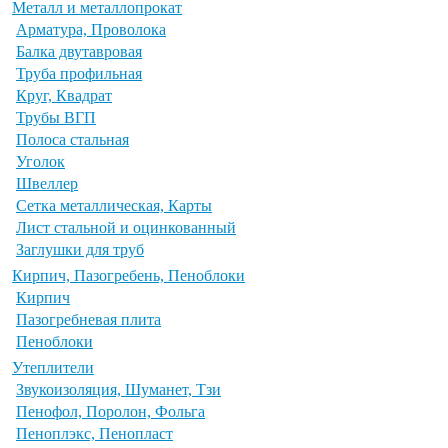
Металл и металлопрокат
Арматура, Проволока
Балка двутавровая
Труба профильная
Круг, Квадрат
Трубы ВГП
Полоса стальная
Уголок
Швеллер
Сетка металлическая, Карты
Лист стальной и оцинкованный
Заглушки для труб
Кирпич, Пазогребень, Пеноблоки
Кирпич
Пазогребневая плита
Пеноблоки
Утеплители
Звукоизоляция, Шуманет, Тзи
Пенофол, Поролон, Фольга
Пеноплэкс, Пенопласт