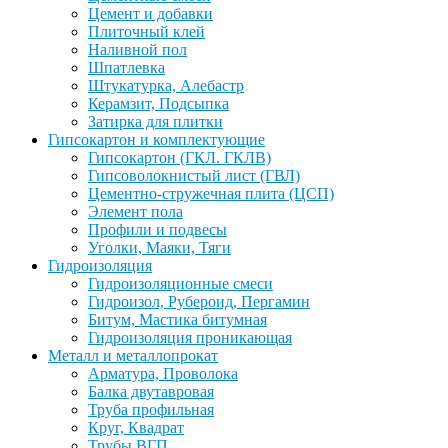
Цемент и добавки
Плиточный клей
Наливной пол
Шпатлевка
Штукатурка, Алебастр
Керамзит, Подсыпка
Затирка для плитки
Гипсокартон и комплектующие
Гипсокартон (ГКЛ. ГКЛВ)
Гипсоволокнистый лист (ГВЛ)
Цементно-стружечная плита (ЦСП)
Элемент пола
Профили и подвесы
Уголки, Маяки, Тяги
Гидроизоляция
Гидроизоляционные смеси
Гидроизол, Рубероид, Пергамин
Битум, Мастика битумная
Гидроизоляция проникающая
Металл и металлопрокат
Арматура, Проволока
Балка двутавровая
Труба профильная
Круг, Квадрат
Трубы ВГП