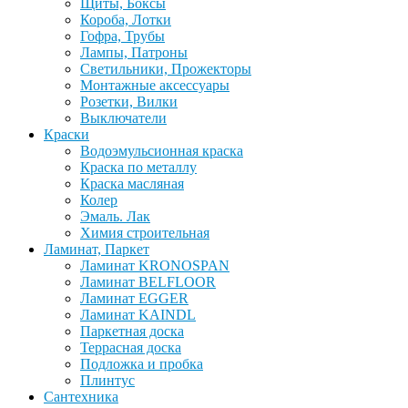
Щиты, Боксы
Короба, Лотки
Гофра, Трубы
Лампы, Патроны
Светильники, Прожекторы
Монтажные аксессуары
Розетки, Вилки
Выключатели
Краски
Водоэмульсионная краска
Краска по металлу
Краска масляная
Колер
Эмаль. Лак
Химия строительная
Ламинат, Паркет
Ламинат KRONOSPAN
Ламинат BELFLOOR
Ламинат EGGER
Ламинат KAINDL
Паркетная доска
Террасная доска
Подложка и пробка
Плинтус
Сантехника