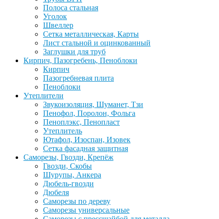
Полоса стальная
Уголок
Швеллер
Сетка металлическая, Карты
Лист стальной и оцинкованный
Заглушки для труб
Кирпич, Пазогребень, Пеноблоки
Кирпич
Пазогребневая плита
Пеноблоки
Утеплители
Звукоизоляция, Шуманет, Тзи
Пенофол, Поролон, Фольга
Пеноплэкс, Пенопласт
Утеплитель
Ютафол, Изоспан, Изовек
Сетка фасадная защитная
Саморезы, Гвозди, Крепёж
Гвозди, Скобы
Шурупы, Анкера
Дюбель-гвозди
Дюбеля
Саморезы по дереву
Саморезы универсальные
Саморезы с прессшайбой для металла