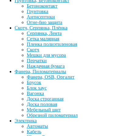
Грунтовка, Бетоноконтакт
Бетоноконтакт
Грунтовка
Антисептики
Огне-био защита
Скотч, Серпянка, Плёнка
Серпянка, Лента
Сетка малярная
Пленка полиэтиленовая
Скотч
Мешки для мусора
Перчатки
Наждачная бумага
Фанера, Пиломатериалы
Фанера, OSB, Оргалит
Брусок
Блок хаус
Вагонка
Доска строганная
Доска половая
Мебельный щит
Обрезной пиломатериал
Электрика
Автоматы
Кабель