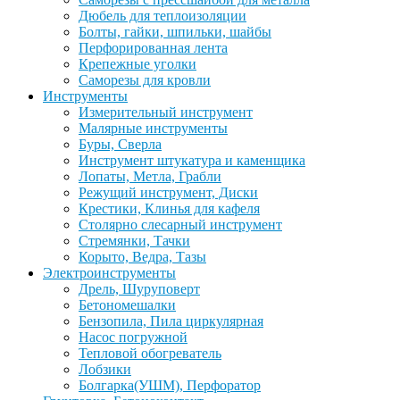
Дюбель для теплоизоляции
Болты, гайки, шпильки, шайбы
Перфорированная лента
Крепежные уголки
Саморезы для кровли
Инструменты
Измерительный инструмент
Малярные инструменты
Буры, Сверла
Инструмент штукатура и каменщика
Лопаты, Метла, Грабли
Режущий инструмент, Диски
Крестики, Клинья для кафеля
Столярно слесарный инструмент
Стремянки, Тачки
Корыто, Ведра, Тазы
Электроинструменты
Дрель, Шуруповерт
Бетономешалки
Бензопила, Пила циркулярная
Насос погружной
Тепловой обогреватель
Лобзики
Болгарка(УШМ), Перфоратор