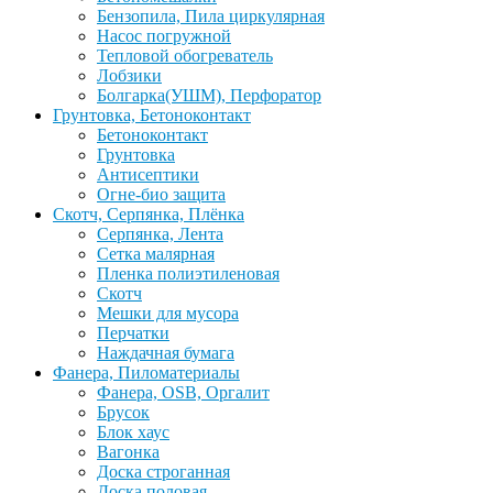
Бензопила, Пила циркулярная
Насос погружной
Тепловой обогреватель
Лобзики
Болгарка(УШМ), Перфоратор
Грунтовка, Бетоноконтакт
Бетоноконтакт
Грунтовка
Антисептики
Огне-био защита
Скотч, Серпянка, Плёнка
Серпянка, Лента
Сетка малярная
Пленка полиэтиленовая
Скотч
Мешки для мусора
Перчатки
Наждачная бумага
Фанера, Пиломатериалы
Фанера, OSB, Оргалит
Брусок
Блок хаус
Вагонка
Доска строганная
Доска половая