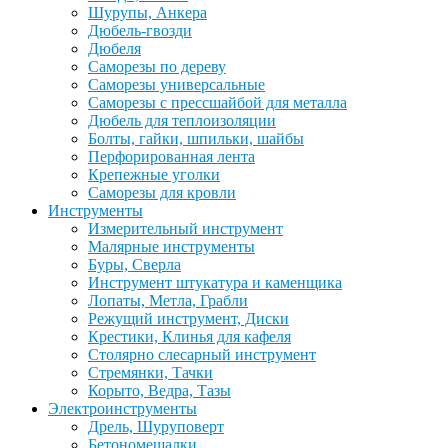
Шурупы, Анкера
Дюбель-гвозди
Дюбеля
Саморезы по дереву
Саморезы универсальные
Саморезы с прессшайбой для металла
Дюбель для теплоизоляции
Болты, гайки, шпильки, шайбы
Перфорированная лента
Крепежные уголки
Саморезы для кровли
Инструменты
Измерительный инструмент
Малярные инструменты
Буры, Сверла
Инструмент штукатура и каменщика
Лопаты, Метла, Грабли
Режущий инструмент, Диски
Крестики, Клинья для кафеля
Столярно слесарный инструмент
Стремянки, Тачки
Корыто, Ведра, Тазы
Электроинструменты
Дрель, Шуруповерт
Бетономешалки