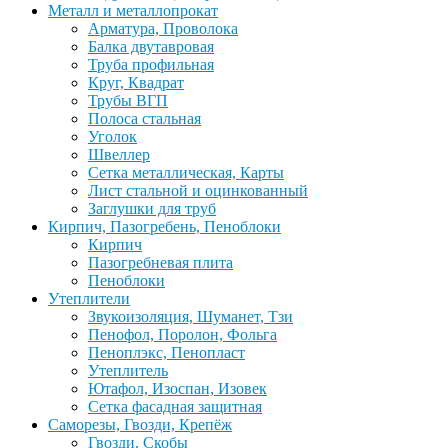
Металл и металлопрокат
Арматура, Проволока
Балка двутавровая
Труба профильная
Круг, Квадрат
Трубы ВГП
Полоса стальная
Уголок
Швеллер
Сетка металлическая, Карты
Лист стальной и оцинкованный
Заглушки для труб
Кирпич, Пазогребень, Пеноблоки
Кирпич
Пазогребневая плита
Пеноблоки
Утеплители
Звукоизоляция, Шуманет, Тзи
Пенофол, Поролон, Фольга
Пеноплэкс, Пенопласт
Утеплитель
Ютафол, Изоспан, Изовек
Сетка фасадная защитная
Саморезы, Гвозди, Крепёж
Гвозди, Скобы