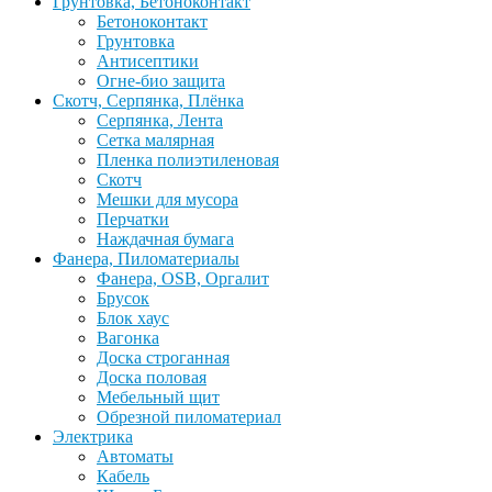
Грунтовка, Бетоноконтакт
Бетоноконтакт
Грунтовка
Антисептики
Огне-био защита
Скотч, Серпянка, Плёнка
Серпянка, Лента
Сетка малярная
Пленка полиэтиленовая
Скотч
Мешки для мусора
Перчатки
Наждачная бумага
Фанера, Пиломатериалы
Фанера, OSB, Оргалит
Брусок
Блок хаус
Вагонка
Доска строганная
Доска половая
Мебельный щит
Обрезной пиломатериал
Электрика
Автоматы
Кабель