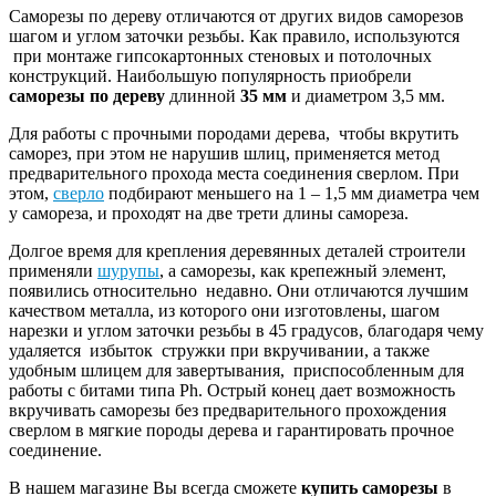
Саморезы по дереву отличаются от других видов саморезов
шагом и углом заточки резьбы. Как правило, используются
при монтаже гипсокартонных стеновых и потолочных
конструкций. Наибольшую популярность приобрели
саморезы по дереву
длинной
35 мм
и диаметром 3,5 мм.
Для работы с прочными породами дерева, чтобы вкрутить
саморез, при этом не нарушив шлиц, применяется метод
предварительного прохода места соединения сверлом. При
этом,
сверло
подбирают меньшего на 1 – 1,5 мм диаметра чем
у самореза, и проходят на две трети длины самореза.
Долгое время для крепления деревянных деталей строители
применяли
шурупы
, а саморезы, как крепежный элемент,
появились относительно недавно. Они отличаются лучшим
качеством металла, из которого они изготовлены, шагом
нарезки и углом заточки резьбы в 45 градусов, благодаря чему
удаляется избыток стружки при вкручивании, а также
удобным шлицем для завертывания, приспособленным для
работы с битами типа Ph. Острый конец дает возможность
вкручивать саморезы без предварительного прохождения
сверлом в мягкие породы дерева и гарантировать прочное
соединение.
В нашем магазине Вы всегда сможете
купить саморезы
в