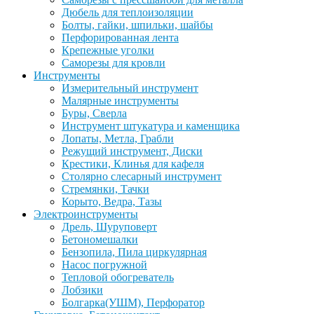
Дюбель для теплоизоляции
Болты, гайки, шпильки, шайбы
Перфорированная лента
Крепежные уголки
Саморезы для кровли
Инструменты
Измерительный инструмент
Малярные инструменты
Буры, Сверла
Инструмент штукатура и каменщика
Лопаты, Метла, Грабли
Режущий инструмент, Диски
Крестики, Клинья для кафеля
Столярно слесарный инструмент
Стремянки, Тачки
Корыто, Ведра, Тазы
Электроинструменты
Дрель, Шуруповерт
Бетономешалки
Бензопила, Пила циркулярная
Насос погружной
Тепловой обогреватель
Лобзики
Болгарка(УШМ), Перфоратор