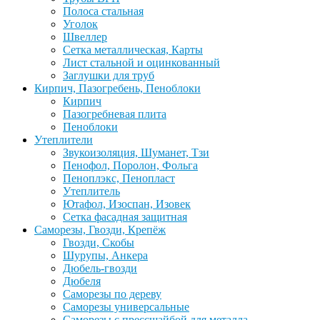
Полоса стальная
Уголок
Швеллер
Сетка металлическая, Карты
Лист стальной и оцинкованный
Заглушки для труб
Кирпич, Пазогребень, Пеноблоки
Кирпич
Пазогребневая плита
Пеноблоки
Утеплители
Звукоизоляция, Шуманет, Тзи
Пенофол, Поролон, Фольга
Пеноплэкс, Пенопласт
Утеплитель
Ютафол, Изоспан, Изовек
Сетка фасадная защитная
Саморезы, Гвозди, Крепёж
Гвозди, Скобы
Шурупы, Анкера
Дюбель-гвозди
Дюбеля
Саморезы по дереву
Саморезы универсальные
Саморезы с прессшайбой для металла