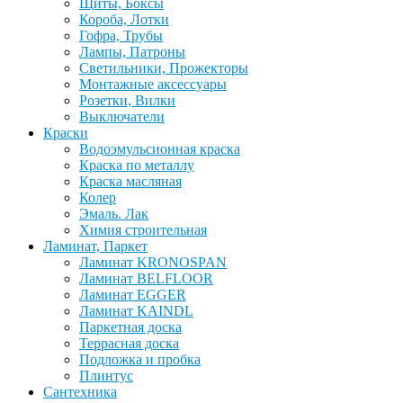
Щиты, Боксы
Короба, Лотки
Гофра, Трубы
Лампы, Патроны
Светильники, Прожекторы
Монтажные аксессуары
Розетки, Вилки
Выключатели
Краски
Водоэмульсионная краска
Краска по металлу
Краска масляная
Колер
Эмаль. Лак
Химия строительная
Ламинат, Паркет
Ламинат KRONOSPAN
Ламинат BELFLOOR
Ламинат EGGER
Ламинат KAINDL
Паркетная доска
Террасная доска
Подложка и пробка
Плинтус
Сантехника