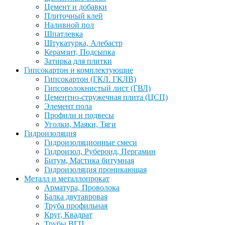
Цемент и добавки
Плиточный клей
Наливной пол
Шпатлевка
Штукатурка, Алебастр
Керамзит, Подсыпка
Затирка для плитки
Гипсокартон и комплектующие
Гипсокартон (ГКЛ. ГКЛВ)
Гипсоволокнистый лист (ГВЛ)
Цементно-стружечная плита (ЦСП)
Элемент пола
Профили и подвесы
Уголки, Маяки, Тяги
Гидроизоляция
Гидроизоляционные смеси
Гидроизол, Рубероид, Пергамин
Битум, Мастика битумная
Гидроизоляция проникающая
Металл и металлопрокат
Арматура, Проволока
Балка двутавровая
Труба профильная
Круг, Квадрат
Трубы ВГП